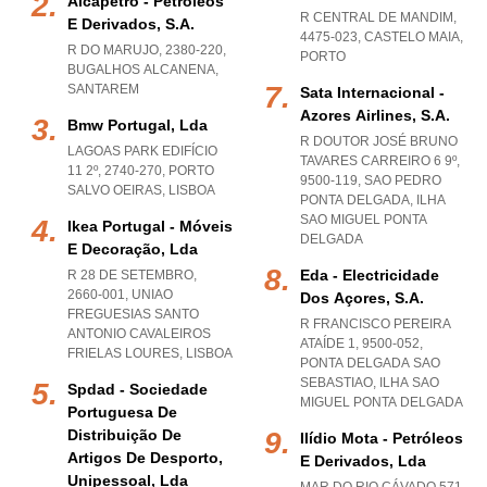
Alcapetro - Petróleos
R CENTRAL DE MANDIM,
E Derivados, S.a.
4475-023
,
CASTELO MAIA
,
R DO MARUJO, 2380-220
,
PORTO
BUGALHOS ALCANENA
,
SANTAREM
Sata Internacional -
Azores Airlines, S.a.
Bmw Portugal, Lda
R DOUTOR JOSÉ BRUNO
LAGOAS PARK EDIFÍCIO
TAVARES CARREIRO 6 9º,
11 2º, 2740-270
,
PORTO
9500-119
,
SAO PEDRO
SALVO OEIRAS
,
LISBOA
PONTA DELGADA
,
ILHA
SAO MIGUEL PONTA
Ikea Portugal - Móveis
DELGADA
E Decoração, Lda
Eda - Electricidade
R 28 DE SETEMBRO,
2660-001
,
UNIAO
Dos Açores, S.a.
FREGUESIAS SANTO
R FRANCISCO PEREIRA
ANTONIO CAVALEIROS
ATAÍDE 1, 9500-052
,
FRIELAS LOURES
,
LISBOA
PONTA DELGADA SAO
SEBASTIAO
,
ILHA SAO
Spdad - Sociedade
MIGUEL PONTA DELGADA
Portuguesa De
Distribuição De
Ilídio Mota - Petróleos
Artigos De Desporto,
E Derivados, Lda
Unipessoal, Lda