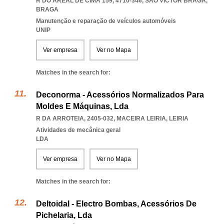
R DO AREAL DE CIMA 159, 4710-346
,
SAO VICTOR BRAGA
,
BRAGA
Manutenção e reparação de veículos automóveis
UNIP
Ver empresa
Ver no Mapa
Matches in the search for:
Deconorma - Acessórios Normalizados Para
Moldes E Máquinas, Lda
R DA ARROTEIA, 2405-032
,
MACEIRA LEIRIA
,
LEIRIA
Atividades de mecânica geral
LDA
Ver empresa
Ver no Mapa
Matches in the search for:
Deltoidal - Electro Bombas, Acessórios De
Pichelaria, Lda