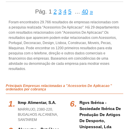
Pág.
1
2
3
4
5
...
40
»
Foram encontrados 29.766 resultados de empresas relacionadas com
a pesquisa realizada "Acessorios De Aplicacao". Há 29 departamentos
com resultados relacionados com "Acessorios De Aplicacao".Os
resultados que aparecem podem estar relacionados com Acessorios,
Portugal, Decoracao, Design, Lisboa, Construcao, Moveis, Pecas,
Maquinas. Pode encontrar os 1200 primeiros resultados para esta
pesquisa com o telefone, direção e outros dados comerciais e
financeiros das empresas. Baseamos em coincidências de uma
atividade ou denominação de cada empresa para mostrar esses
resultados.
Principais Empresas relacionadas a "Acessorios De Aplicacao "
ordenados por cobrança
Itmp Alimentar, S.a.
Rgvs Ibérica -
Sociedade Ibérica De
MARRUJO, 2380-220
,
Produção De Artigos
BUGALHOS ALCANENA
,
SANTAREM
De Desporto,
Unipessoal, Lda