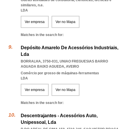
Outras atividades de consultoria, científicas, técnicas e
similares, n.e.
LDA
Ver empresa
Ver no Mapa
Matches in the search for:
Depósito Amarelo De Acessórios Industriais,
Lda
BORRALHA, 3750-031
,
UNIAO FREGUESIAS BARRO
AGUADA BAIXO AGUEDA
,
AVEIRO
Comércio por grosso de máquinas-ferramentas
LDA
Ver empresa
Ver no Mapa
Matches in the search for:
Descentrajantes - Acessórios Auto,
Unipessoal, Lda