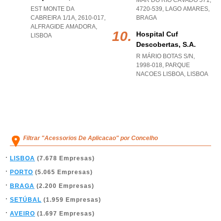
MAR DO RIO CÁVADO 571,
EST MONTE DA
4720-539
,
LAGO AMARES
,
CABREIRA 1/1A, 2610-017
,
BRAGA
ALFRAGIDE AMADORA
,
Hospital Cuf
LISBOA
Descobertas, S.a.
R MÁRIO BOTAS S/N,
1998-018
,
PARQUE
NACOES LISBOA
,
LISBOA
Filtrar "Acessorios De Aplicacao" por Concelho
LISBOA
(7.678 Empresas)
PORTO
(5.065 Empresas)
BRAGA
(2.200 Empresas)
SETÚBAL
(1.959 Empresas)
AVEIRO
(1.697 Empresas)