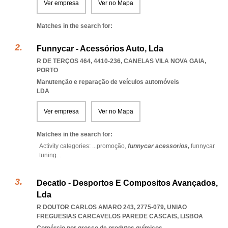
Ver empresa
Ver no Mapa
Matches in the search for:
Funnycar - Acessórios Auto, Lda
R DE TERÇOS 464, 4410-236
,
CANELAS VILA NOVA GAIA
,
PORTO
Manutenção e reparação de veículos automóveis
LDA
Ver empresa
Ver no Mapa
Matches in the search for:
Activity categories: ...
promoção,
funnycar acessorios,
funnycar
tuning
...
Decatlo - Desportos E Compositos Avançados,
Lda
R DOUTOR CARLOS AMARO 243, 2775-079
,
UNIAO
FREGUESIAS CARCAVELOS PAREDE CASCAIS
,
LISBOA