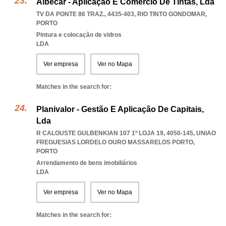
Albecar - Aplicação E Comércio De Tintas, Lda
TV DA PONTE 86 TRAZ., 4435-403
,
RIO TINTO GONDOMAR
,
PORTO
Pintura e colocação de vidros
LDA
Ver empresa
Ver no Mapa
Matches in the search for:
Planivalor - Gestão E Aplicação De Capitais,
Lda
R CALOUSTE GULBENKIAN 107 1º LOJA 19, 4050-145
,
UNIAO
FREGUESIAS LORDELO OURO MASSARELOS PORTO
,
PORTO
Arrendamento de bens imobiliários
LDA
Ver empresa
Ver no Mapa
Matches in the search for: