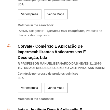
Comércio por grosso de produtos químicos
LDA
Ver empresa
Ver no Mapa
Matches in the search for:
Activity categories: ...
aplicacao para compósitos,
Produtos de
limpeza de compósitos
...
Corvale - Comércio E Aplicação De
Impermeabilizantes Anticorrosivos E
Decoração, Lda
R PROFESSOR MANUEL BERNARDO DAS NEVES 31, 2070-
112
,
UNIAO FREGUESIAS CARTAXO VALE PINTA
,
SANTAREM
Comércio por grosso de produtos químicos
LDA
Ver empresa
Ver no Mapa
Matches in the search for:
Iadac - Instituto Para A Aplicação E