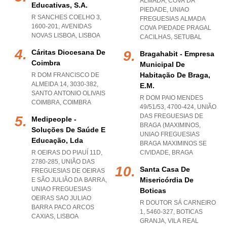
ALMADA, COVA DA
Educativas, S.a.
PIEDADE
,
UNIAO
R SANCHES COELHO 3,
FREGUESIAS ALMADA
1600-201
,
AVENIDAS
COVA PIEDADE PRAGAL
NOVAS LISBOA
,
LISBOA
CACILHAS
,
SETUBAL
Cáritas Diocesana De
Bragahabit - Empresa
Coimbra
Municipal De
Habitação De Braga,
R DOM FRANCISCO DE
ALMEIDA 14, 3030-382
,
E.m.
SANTO ANTONIO OLIVAIS
R DOM PAIO MENDES
COIMBRA
,
COIMBRA
49/51/53, 4700-424, UNIÃO
DAS FREGUESIAS DE
Medipeople -
BRAGA (MAXIMINOS
,
Soluções De Saúde E
UNIAO FREGUESIAS
Educação, Lda
BRAGA MAXIMINOS SE
R OEIRAS DO PIAUÍ 11D,
CIVIDADE
,
BRAGA
2780-285, UNIÃO DAS
Santa Casa De
FREGUESIAS DE OEIRAS
Misericórdia De
E SÃO JULIÃO DA BARRA
,
UNIAO FREGUESIAS
Boticas
OEIRAS SAO JULIAO
R DOUTOR SÁ CARNEIRO
BARRA PACO ARCOS
1, 5460-327
,
BOTICAS
CAXIAS
,
LISBOA
GRANJA
,
VILA REAL