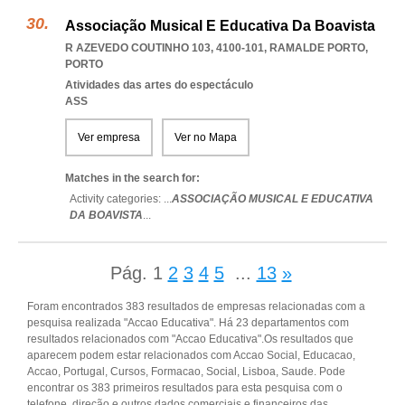
Associação Musical E Educativa Da Boavista
R AZEVEDO COUTINHO 103, 4100-101
,
RAMALDE PORTO
,
PORTO
Atividades das artes do espectáculo
ASS
Ver empresa
Ver no Mapa
Matches in the search for:
Activity categories: ...
ASSOCIAÇÃO MUSICAL E EDUCATIVA
DA BOAVISTA
...
Pág.
1
2
3
4
5
...
13
»
Foram encontrados 383 resultados de empresas relacionadas com a
pesquisa realizada "Accao Educativa". Há 23 departamentos com
resultados relacionados com "Accao Educativa".Os resultados que
aparecem podem estar relacionados com Accao Social, Educacao,
Accao, Portugal, Cursos, Formacao, Social, Lisboa, Saude. Pode
encontrar os 383 primeiros resultados para esta pesquisa com o
telefone, direção e outros dados comerciais e financeiros das