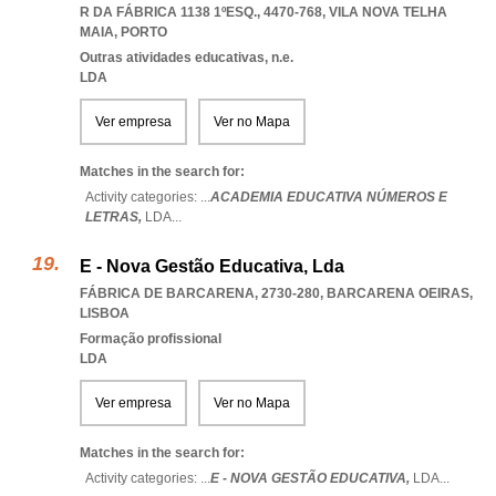
R DA FÁBRICA 1138 1ºESQ., 4470-768
,
VILA NOVA TELHA
MAIA
,
PORTO
Outras atividades educativas, n.e.
LDA
Ver empresa
Ver no Mapa
Matches in the search for:
Activity categories: ...
ACADEMIA EDUCATIVA NÚMEROS E
LETRAS,
LDA
...
E - Nova Gestão Educativa, Lda
FÁBRICA DE BARCARENA, 2730-280
,
BARCARENA OEIRAS
,
LISBOA
Formação profissional
LDA
Ver empresa
Ver no Mapa
Matches in the search for:
Activity categories: ...
E - NOVA GESTÃO EDUCATIVA,
LDA
...