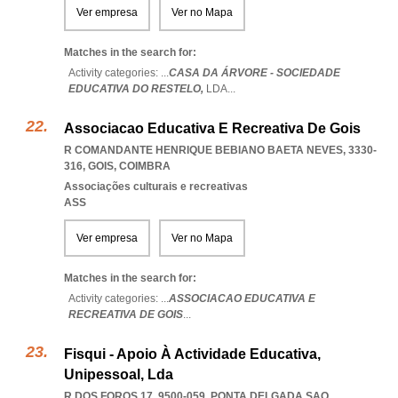
Ver empresa
Ver no Mapa
Matches in the search for:
Activity categories: ...
CASA DA ÁRVORE - SOCIEDADE
EDUCATIVA DO RESTELO,
LDA
...
Associacao Educativa E Recreativa De Gois
R COMANDANTE HENRIQUE BEBIANO BAETA NEVES, 3330-
316
,
GOIS
,
COIMBRA
Associações culturais e recreativas
ASS
Ver empresa
Ver no Mapa
Matches in the search for:
Activity categories: ...
ASSOCIACAO EDUCATIVA E
RECREATIVA DE GOIS
...
Fisqui - Apoio À Actividade Educativa,
Unipessoal, Lda
R DOS FOROS 17, 9500-059
,
PONTA DELGADA SAO