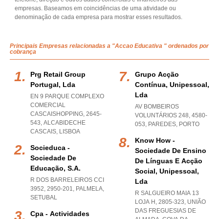
empresas. Baseamos em coincidências de uma atividade ou
denominação de cada empresa para mostrar esses resultados.
Principais Empresas relacionadas a "Accao Educativa " ordenados por
cobrança
Prg Retail Group
Grupo Acção
Portugal, Lda
Contínua, Unipessoal,
Lda
EN 9 PARQUE COMPLEXO
COMERCIAL
AV BOMBEIROS
CASCAISHOPPING, 2645-
VOLUNTÁRIOS 248, 4580-
543
,
ALCABIDECHE
053
,
PAREDES
,
PORTO
CASCAIS
,
LISBOA
Know How -
Socieduca -
Sociedade De Ensino
Sociedade De
De Línguas E Acção
Educação, S.a.
Social, Unipessoal,
R DOS BARRELEIROS CCI
Lda
3952, 2950-201
,
PALMELA
,
R SALGUEIRO MAIA 13
SETUBAL
LOJA H, 2805-323, UNIÃO
DAS FREGUESIAS DE
Cpa - Actividades