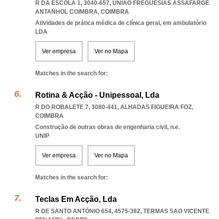
R DA ESCOLA 1, 3040-657
,
UNIAO FREGUESIAS ASSAFARGE
ANTANHOL COIMBRA
,
COIMBRA
Atividades de prática médica de clínica geral, em ambulatório
LDA
Ver empresa
Ver no Mapa
Matches in the search for:
Rotina & Acção - Unipessoal, Lda
R DO ROBALETE 7, 3080-441
,
ALHADAS FIGUEIRA FOZ
,
COIMBRA
Construção de outras obras de engenharia civil, n.e.
UNIP
Ver empresa
Ver no Mapa
Matches in the search for:
Teclas Em Acção, Lda
R DE SANTO ANTÓNIO 654, 4575-382
,
TERMAS SAO VICENTE