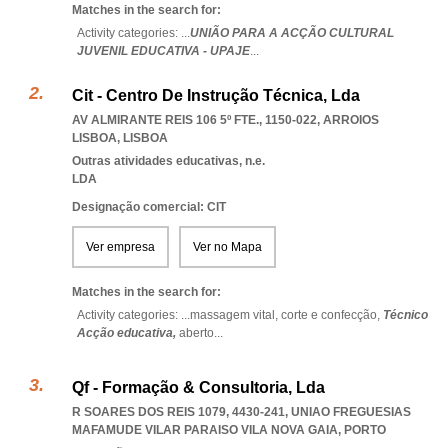
Matches in the search for:
Activity categories: ...
UNIÃO PARA A ACÇÃO CULTURAL
JUVENIL EDUCATIVA - UPAJE
...
Cit - Centro De Instrução Técnica, Lda
AV ALMIRANTE REIS 106 5º FTE., 1150-022
,
ARROIOS
LISBOA
,
LISBOA
Outras atividades educativas, n.e.
LDA
Designação comercial: CIT
Ver empresa
Ver no Mapa
Matches in the search for:
Activity categories: ...
massagem vital,
corte e confecção,
Técnico
Acção educativa,
aberto
...
Qf - Formação & Consultoria, Lda
R SOARES DOS REIS 1079, 4430-241
,
UNIAO FREGUESIAS
MAFAMUDE VILAR PARAISO VILA NOVA GAIA
,
PORTO