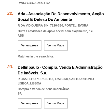
PROPRIEDADES,
LDA
...
Ada - Associação De Desenvolvimento, Acção
Social E Defesa Do Ambiente
R DA VIDIGUEIRA S/N, 7220-390
,
PORTEL
,
EVORA
Outras atividades de apoio social sem alojamento, n.e.
ASS
Ver empresa
Ver no Mapa
Matches in the search for:
Delfinpaulo - Compra, Venda E Administração
De Imóveis, S.a.
R CASTILHO 71 R/C DTO., 1250-068
,
SANTO ANTONIO
LISBOA
,
LISBOA
Compra e venda de bens imobiliários
SA
Ver empresa
Ver no Mapa