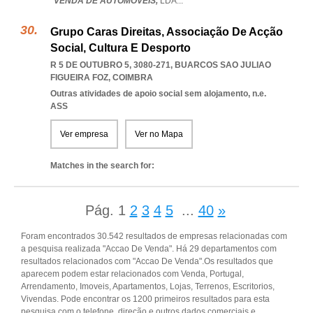
VENDA DE AUTOMÓVEIS,
LDA
...
Grupo Caras Direitas, Associação De Acção
Social, Cultura E Desporto
R 5 DE OUTUBRO 5, 3080-271
,
BUARCOS SAO JULIAO
FIGUEIRA FOZ
,
COIMBRA
Outras atividades de apoio social sem alojamento, n.e.
ASS
Ver empresa
Ver no Mapa
Matches in the search for:
Pág.
1
2
3
4
5
...
40
»
Foram encontrados 30.542 resultados de empresas relacionadas com
a pesquisa realizada "Accao De Venda". Há 29 departamentos com
resultados relacionados com "Accao De Venda".Os resultados que
aparecem podem estar relacionados com Venda, Portugal,
Arrendamento, Imoveis, Apartamentos, Lojas, Terrenos, Escritorios,
Vivendas. Pode encontrar os 1200 primeiros resultados para esta
pesquisa com o telefone, direção e outros dados comerciais e