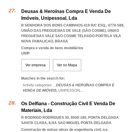
Deusas & Heroínas Compra E Venda De
Imóveis, Unipessoal, Lda
R SENHORA DOS BONS CAMINHOS 419 R/C ESQ., 4770-588,
UNIÃO DAS FREGUESIAS DE VALE (SÃO COSME)
,
UNIAO
FREGUESIAS VALE SAO COSME TELHADO PORTELA VILA
NOVA FAMALICAO
,
BRAGA
Compra e venda de bens imobiliários
UNIP
Ver empresa
Ver no Mapa
Matches in the search for:
Activity categories: ...
DEUSAS & HEROÍNAS COMPRA E
VENDA DE IMÓVEIS,
UNIPESSOAL
...
Os Delfiana - Construção Civil E Venda De
Materiais, Lda
R RODRIGO RODRIGUES 30, 9500-180
,
PONTA DELGADA
SANTA CLARA
,
ILHA SAO MIGUEL PONTA DELGADA
Construção de outras obras de engenharia civil, n.e.