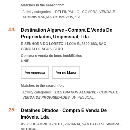
Matches in the search for:
Activity categories: ...
DELFINPAULO - COMPRA,
VENDA E
ADMINISTRAÇÃO DE IMÓVEIS,
S.A.
...
Destination Algarve - Compra E Venda De
Propriedades, Unipessoal, Lda
R SENHORA DO LORETO 1 LOJA B, 8600-683
,
SAO
GONCALO LAGOS
,
FARO
Compra e venda de bens imobiliários
UNIP
Ver empresa
Ver no Mapa
Matches in the search for:
Activity categories: ...
DESTINATION ALGARVE - COMPRA E
VENDA DE PROPRIEDADES,
UNIPESSOAL
...
Detalhes Ditados - Compra E Venda De
Imóveis, Lda
AV 25 DE ABRIL 9 2ºDTO., 2970-634
,
SANTIAGO SESIMBRA
,
SETUBAL