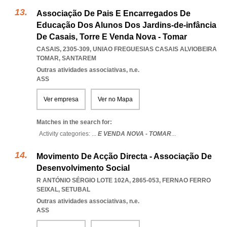
Associação De Pais E Encarregados De
Educação Dos Alunos Dos Jardins-de-infância
De Casais, Torre E Venda Nova - Tomar
CASAIS, 2305-309
,
UNIAO FREGUESIAS CASAIS ALVIOBEIRA
TOMAR
,
SANTAREM
Outras atividades associativas, n.e.
ASS
Ver empresa
Ver no Mapa
Matches in the search for:
Activity categories: ...
E VENDA NOVA - TOMAR
...
Movimento De Acção Directa - Associação De
Desenvolvimento Social
R ANTÓNIO SÉRGIO LOTE 102A, 2865-053
,
FERNAO FERRO
SEIXAL
,
SETUBAL
Outras atividades associativas, n.e.
ASS