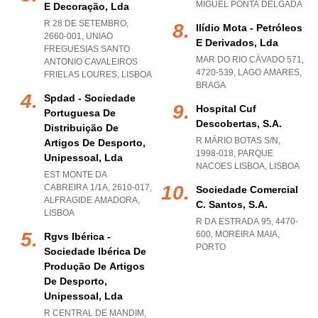
MIGUEL PONTA DELGADA
E Decoração, Lda
R 28 DE SETEMBRO,
Ilídio Mota - Petróleos
2660-001
,
UNIAO
E Derivados, Lda
FREGUESIAS SANTO
MAR DO RIO CÁVADO 571,
ANTONIO CAVALEIROS
4720-539
,
LAGO AMARES
,
FRIELAS LOURES
,
LISBOA
BRAGA
Spdad - Sociedade
Hospital Cuf
Portuguesa De
Descobertas, S.a.
Distribuição De
R MÁRIO BOTAS S/N,
Artigos De Desporto,
1998-018
,
PARQUE
Unipessoal, Lda
NACOES LISBOA
,
LISBOA
EST MONTE DA
CABREIRA 1/1A, 2610-017
,
Sociedade Comercial
ALFRAGIDE AMADORA
,
C. Santos, S.a.
LISBOA
R DA ESTRADA 95, 4470-
600
,
MOREIRA MAIA
,
Rgvs Ibérica -
PORTO
Sociedade Ibérica De
Produção De Artigos
De Desporto,
Unipessoal, Lda
R CENTRAL DE MANDIM,