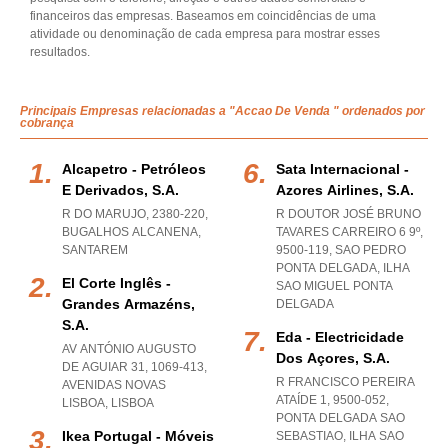
financeiros das empresas. Baseamos em coincidências de uma
atividade ou denominação de cada empresa para mostrar esses
resultados.
Principais Empresas relacionadas a "Accao De Venda " ordenados por
cobrança
Alcapetro - Petróleos
Sata Internacional -
E Derivados, S.a.
Azores Airlines, S.a.
R DO MARUJO, 2380-220
,
R DOUTOR JOSÉ BRUNO
BUGALHOS ALCANENA
,
TAVARES CARREIRO 6 9º,
SANTAREM
9500-119
,
SAO PEDRO
PONTA DELGADA
,
ILHA
El Corte Inglês -
SAO MIGUEL PONTA
Grandes Armazéns,
DELGADA
S.a.
Eda - Electricidade
AV ANTÓNIO AUGUSTO
Dos Açores, S.a.
DE AGUIAR 31, 1069-413
,
R FRANCISCO PEREIRA
AVENIDAS NOVAS
ATAÍDE 1, 9500-052
,
LISBOA
,
LISBOA
PONTA DELGADA SAO
Ikea Portugal - Móveis
SEBASTIAO
,
ILHA SAO