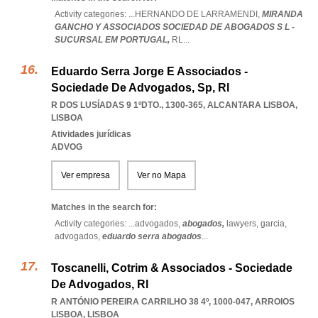
Activity categories: ...
HERNANDO DE LARRAMENDI,
MIRANDA
GANCHO Y ASSOCIADOS SOCIEDAD DE ABOGADOS S L -
SUCURSAL EM PORTUGAL,
RL
...
Eduardo Serra Jorge E Associados -
Sociedade De Advogados, Sp, Rl
R DOS LUSÍADAS 9 1ºDTO., 1300-365
,
ALCANTARA LISBOA
,
LISBOA
Atividades jurídicas
ADVOG
Ver empresa
Ver no Mapa
Matches in the search for:
Activity categories: ...
advogados,
abogados,
lawyers,
garcia,
advogados,
eduardo serra abogados
...
Toscanelli, Cotrim & Associados - Sociedade
De Advogados, Rl
R ANTÓNIO PEREIRA CARRILHO 38 4º, 1000-047
,
ARROIOS
LISBOA
,
LISBOA