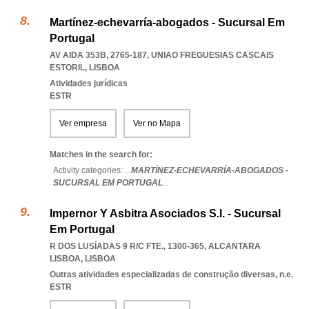
Martínez-echevarría-abogados - Sucursal Em
Portugal
AV AIDA 353B, 2765-187
,
UNIAO FREGUESIAS CASCAIS
ESTORIL
,
LISBOA
Atividades jurídicas
ESTR
Ver empresa
Ver no Mapa
Matches in the search for:
Activity categories: ...
MARTÍNEZ-ECHEVARRÍA-ABOGADOS -
SUCURSAL EM PORTUGAL
...
Impernor Y Asbitra Asociados S.l. - Sucursal
Em Portugal
R DOS LUSÍADAS 9 R/C FTE., 1300-365
,
ALCANTARA
LISBOA
,
LISBOA
Outras atividades especializadas de construção diversas, n.e.
ESTR