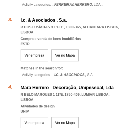
Activity categories: ...
FERREIRA&HERRERO,
LDA
...
I.c. & Asociados , S.a.
R DOS LUSÍADAS 9 1ºFTE., 1300-365
,
ALCANTARA LISBOA
,
LISBOA
Compra e venda de bens imobiliários
ESTR
Ver empresa
Ver no Mapa
Matches in the search for:
Activity categories: ...
I.C. & ASOCIADOS ,
S.A.
...
Mara Herrero - Decoração, Unipessoal, Lda
R BELO MARQUES 1 11ºE, 1750-409
,
LUMIAR LISBOA
,
LISBOA
Atividades de design
UNIP
Ver empresa
Ver no Mapa