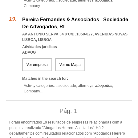
Activity categories: ...
sociedade,
attorneys,
abogados,
Company
...
Pereira Fernandes & Associados - Sociedade
De Advogados, Rl
AV ANTÓNIO SERPA 34 8ºC/D, 1050-027
,
AVENIDAS NOVAS
LISBOA
,
LISBOA
Atividades jurídicas
ADVOG
Ver empresa
Ver no Mapa
Matches in the search for:
Activity categories: ...
sociedade,
attorneys,
abogados,
Company
...
Pág.
1
Foram encontrados 19 resultados de empresas relacionadas com a
pesquisa realizada "Abogados Herrero Asociados". Há 2
departamentos com resultados relacionados com "Abogados Herrero