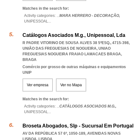
Matches in the search for:
Activity categories: ...
MARA HERRERO - DECORAÇÃO,
UNIPESSOAL
...
Catálogos Asociados M.g., Unipessoal, Lda
R PADRE VITORINO DE SOUSA ALVES 38 5ºESQ., 4715-398,
UNIÃO DAS FREGUESIAS DE NOGUEIRA
,
UNIAO
FREGUESIAS NOGUEIRA FRAIAO LAMACAES BRAGA
,
BRAGA
Comércio por grosso de outras máquinas e equipamentos
UNIP
Ver empresa
Ver no Mapa
Matches in the search for:
Activity categories: ...
CATÁLOGOS ASOCIADOS M.G.,
UNIPESSOAL
...
Broseta Abogados, Slp - Sucursal Em Portugal
AV DA REPÚBLICA 57 6º, 1050-189
,
AVENIDAS NOVAS
LISBOA
,
LISBOA