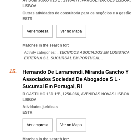
AV DOM JOÃO II 13 1º, 1990-077
,
PARQUE NACOES LISBOA
,
LISBOA
Outras atividades de consultoria para os negócios e a gestão
ESTR
Ver empresa
Ver no Mapa
Matches in the search for:
Activity categories: ...
TECNICOS ASOCIADOS EN LOGISTICA
EXTERNA S.L. SUCURSAL EM PORTUGAL
...
Hernando De Larramendi, Miranda Gancho Y
Associados Sociedad De Abogados S L -
Sucursal Em Portugal, Rl
R CASTILHO 13D 1ºB, 1250-066
,
AVENIDAS NOVAS LISBOA
,
LISBOA
Atividades jurídicas
ESTR
Ver empresa
Ver no Mapa
Matches in the search for: