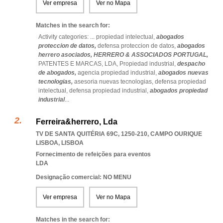
Ver empresa
Ver no Mapa
Matches in the search for:
Activity categories: ...
propiedad intelectual,
abogados
proteccion de datos,
defensa proteccion de datos,
abogados
herrero asociados,
HERRERO & ASSOCIADOS PORTUGAL,
PATENTES E MARCAS,
LDA,
Propiedad industrial,
despacho
de abogados,
agencia propiedad industrial,
abogados nuevas
tecnologias,
asesoria nuevas tecnologias,
defensa propiedad
intelectual,
defensa propiedad industrial,
abogados propiedad
industrial
...
Ferreira&herrero, Lda
TV DE SANTA QUITÉRIA 69C, 1250-210
,
CAMPO OURIQUE
LISBOA
,
LISBOA
Fornecimento de refeições para eventos
LDA
Designação comercial: NO MENU
Ver empresa
Ver no Mapa
Matches in the search for: