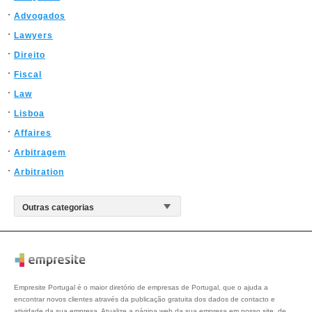
Advogados
Lawyers
Direito
Fiscal
Law
Lisboa
Affaires
Arbitragem
Arbitration
Empresite Portugal é o maior diretório de empresas de Portugal, que o ajuda a
encontrar novos clientes através da publicação gratuita dos dados de contacto e
atividade da sua empresa. Atualize a página web da sua empresa em nosso site, de