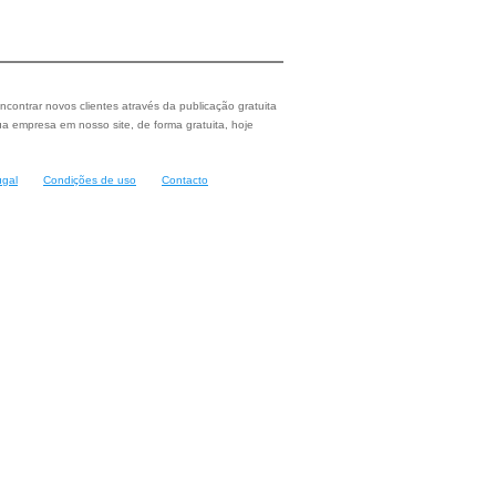
ncontrar novos clientes através da publicação gratuita
a empresa em nosso site, de forma gratuita, hoje
ugal
Condições de uso
Contacto