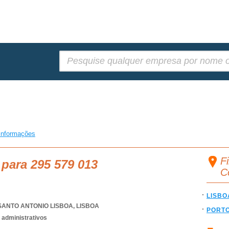
Pesquisar:
informações
F
 para 295 579 013
C
LISBO
SANTO ANTONIO LISBOA
,
LISBOA
PORT
 administrativos