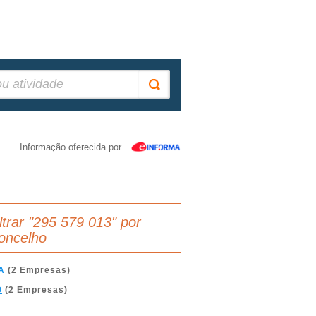
Informação oferecida por
iltrar "295 579 013" por
oncelho
A
(2 Empresas)
O
(2 Empresas)