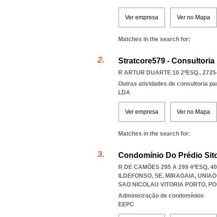
Ver empresa
Ver no Mapa
Matches in the search for:
Stratcore579 - Consultoria
R ARTUR DUARTE 10 2ºESQ., 2725
Outras atividades de consultoria pa
LDA
Ver empresa
Ver no Mapa
Matches in the search for:
Condomínio Do Prédio Sit
R DE CAMÕES 295 A 299 4ºESQ, 4
ILDEFONSO, SE, MIRAGAIA
,
UNIAO
SAO NICOLAU VITORIA PORTO
,
PO
Administração de condomínios
EEPC