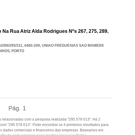
Na Rua Atriz Alda Rodrigues Nºs 267, 275, 289,
289/295/311, 4460-200
,
UNIAO FREGUESIAS SAO MAMEDE
INHOS
,
PORTO
Pág.
1
 relacionadas com a pesquisa realizada "295 579 013". Há 2
om "295 579 013". Pode encontrar os 4 primeiros resultados para
ros dados comerciais e financeiros das empresas. Baseamos em