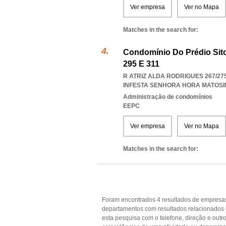
Ver empresa
Ver no Mapa
Matches in the search for:
Condomínio Do Prédio Sito 
295 E 311
R ATRIZ ALDA RODRIGUES 267/275/
INFESTA SENHORA HORA MATOS
Administração de condomínios
EEPC
Ver empresa
Ver no Mapa
Matches in the search for:
Foram encontrados 4 resultados de empresas
departamentos com resultados relacionados c
esta pesquisa com o telefone, direção e out