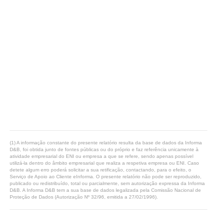
(1) A informação constante do presente relatório resulta da base de dados da Informa
D&B, foi obtida junto de fontes públicas ou do próprio e faz referência unicamente à
atividade empresarial do ENI ou empresa a que se refere, sendo apenas possível
utilizá-la dentro do âmbito empresarial que realiza a respetiva empresa ou ENI. Caso
detete algum erro poderá solicitar a sua retificação, contactando, para o efeito, o
Serviço de Apoio ao Cliente eInforma. O presente relatório não pode ser reproduzido,
publicado ou redistribuído, total ou parcialmente, sem autorização expressa da Informa
D&B. A Informa D&B tem a sua base de dados legalizada pela Comissão Nacional de
Proteção de Dados (Autorização Nº 32/96, emitida a 27/02/1996).