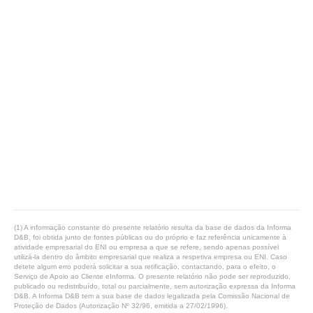
(1) A informação constante do presente relatório resulta da base de dados da Informa
D&B, foi obtida junto de fontes públicas ou do próprio e faz referência unicamente à
atividade empresarial do ENI ou empresa a que se refere, sendo apenas possível
utilizá-la dentro do âmbito empresarial que realiza a respetiva empresa ou ENI. Caso
detete algum erro poderá solicitar a sua retificação, contactando, para o efeito, o
Serviço de Apoio ao Cliente eInforma. O presente relatório não pode ser reproduzido,
publicado ou redistribuído, total ou parcialmente, sem autorização expressa da Informa
D&B. A Informa D&B tem a sua base de dados legalizada pela Comissão Nacional de
Proteção de Dados (Autorização Nº 32/96, emitida a 27/02/1996).