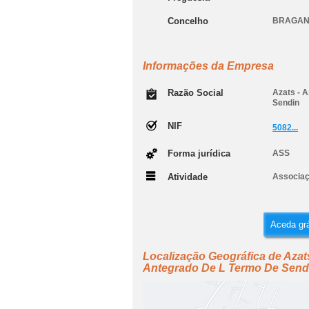
Concelho
BRAGA
Informações da Empresa
Razão Social
Azats - 
Sendin
NIF
5082...
Forma jurídica
ASS
Atividade
Associaç
Aceda grá
Localização Geográfica de Aza
Antegrado De L Termo De Send