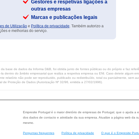
Gestores e respetivas ligações a
outras empresas
Marcas e publicações legais
es de Utilização
e
Política de privacidade
. Também autorizo a
ções e melhorias do serviço.
ta da base de dados da Informa D&B, foi obtida junto de fontes públicas ou do próprio e faz refe
-la dentro do âmbito empresarial que realiza a respetiva empresa ou ENI. Caso detete algum erro 
ente relatório não pode ser reproduzido, publicado ou redistribuído, total ou parcialmente, sem
l de Proteção de Dados (Autorização Nº 32/96, emitida a 27/02/1996).
Empresite Portugal é o maior diretório de empresas de Portugal, que o ajuda a e
dos dados de contacto e atividade da sua empresa. Atualize a página web da su
mesmo.
Perguntas frequentes
Política de privacidade
O que é o Empresite Port