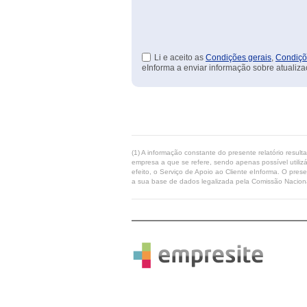
Li e aceito as
Condições gerais
,
Condiçõ
eInforma a enviar informação sobre atualiza
(1) A informação constante do presente relatório resul
empresa a que se refere, sendo apenas possível utilizá
efeito, o Serviço de Apoio ao Cliente eInforma. O pres
a sua base de dados legalizada pela Comissão Naciona