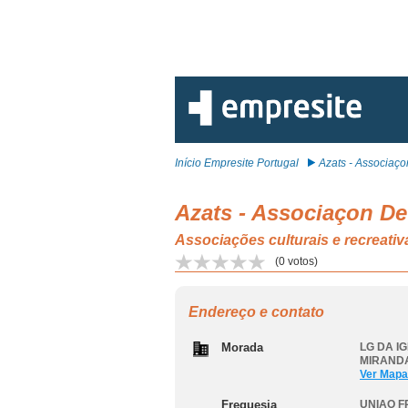
Início Empresite Portugal
Azats - Associaçon
Azats - Associaçon D
Associações culturais e recr
(
0
votos)
Endereço e contato
Morada
LG DA IG
MIRAND
Ver Mapa
Freguesia
UNIAO F