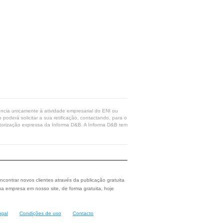
rência unicamente à atividade empresarial do ENI ou
poderá solicitar a sua retificação, contactando, para o
 autorização expressa da Informa D&B. A Informa D&B tem
ncontrar novos clientes através da publicação gratuita
a empresa em nosso site, de forma gratuita, hoje
ugal
Condições de uso
Contacto