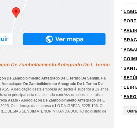
LISB
PORT
AVEI
BRA
VISE
COIM
iaçon De Zambolbimiento Antegrado De L Termo
SANT
SETÚ
açon De Zambolbimiento Antegrado De L Termo De Sendin
. Na
- Associaçon De Zambolbimiento Antegrado De L Termo De
LEIRI
de ASS. A dedicação desta empresa ao sector é superior a 19 anos.
cação principal está relacionada com Associações culturais e
FARO
presa
Azats - Associaçon De Zambolbimiento Antegrado De L
de 2025. O endereço da empresa é LG DA IGREJA, 5225-106. O
O FREGUESIAS SENDIM ATENOR MIRANDA DOURO do distrito de