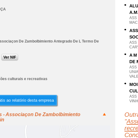
ALU
NÇA
A.M
ASS
MAC
ASS
SOC
Associaçon De Zambolbimiento Antegrado De L Termo De
ASS
CAR
A M
Ver NIF
DE
ASS
UNI
VAL
ões culturais e recreativas
MOI
CUL
ASS
tis ao relatório desta empresa
VIN
Outr
ts - Associaçon De Zambolbimiento
in
"
Asso
recr
Conc