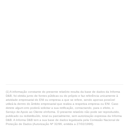
(1) A informação constante do presente relatório resulta da base de dados da Informa
D&B, foi obtida junto de fontes públicas ou do próprio e faz referência unicamente à
atividade empresarial do ENI ou empresa a que se refere, sendo apenas possível
utilizá-la dentro do âmbito empresarial que realiza a respetiva empresa ou ENI. Caso
detete algum erro poderá solicitar a sua retificação, contactando, para o efeito, o
Serviço de Apoio ao Cliente eInforma. O presente relatório não pode ser reproduzido,
publicado ou redistribuído, total ou parcialmente, sem autorização expressa da Informa
D&B. A Informa D&B tem a sua base de dados legalizada pela Comissão Nacional de
Proteção de Dados (Autorização Nº 32/96, emitida a 27/02/1996).