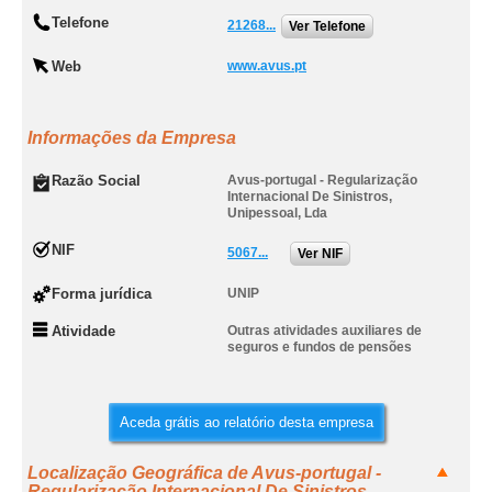
Telefone
21268...
Ver Telefone
Web
www.avus.pt
Informações da Empresa
Razão Social
Avus-portugal - Regularização
Internacional De Sinistros,
Unipessoal, Lda
NIF
5067...
Ver NIF
Forma jurídica
UNIP
Atividade
Outras atividades auxiliares de
seguros e fundos de pensões
Aceda grátis ao relatório desta empresa
Localização Geográfica de Avus-portugal -
Regularização Internacional De Sinistros,