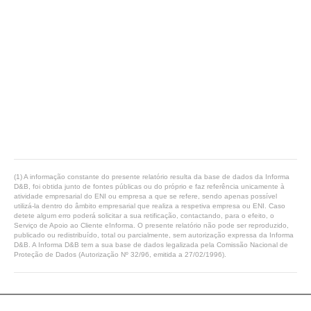
(1) A informação constante do presente relatório resulta da base de dados da Informa
D&B, foi obtida junto de fontes públicas ou do próprio e faz referência unicamente à
atividade empresarial do ENI ou empresa a que se refere, sendo apenas possível
utilizá-la dentro do âmbito empresarial que realiza a respetiva empresa ou ENI. Caso
detete algum erro poderá solicitar a sua retificação, contactando, para o efeito, o
Serviço de Apoio ao Cliente eInforma. O presente relatório não pode ser reproduzido,
publicado ou redistribuído, total ou parcialmente, sem autorização expressa da Informa
D&B. A Informa D&B tem a sua base de dados legalizada pela Comissão Nacional de
Proteção de Dados (Autorização Nº 32/96, emitida a 27/02/1996).