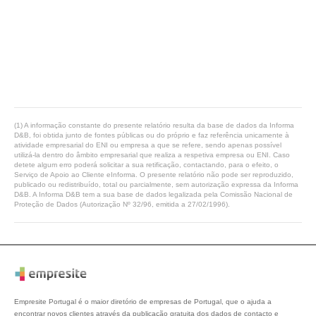
(1) A informação constante do presente relatório resulta da base de dados da Informa
D&B, foi obtida junto de fontes públicas ou do próprio e faz referência unicamente à
atividade empresarial do ENI ou empresa a que se refere, sendo apenas possível
utilizá-la dentro do âmbito empresarial que realiza a respetiva empresa ou ENI. Caso
detete algum erro poderá solicitar a sua retificação, contactando, para o efeito, o
Serviço de Apoio ao Cliente eInforma. O presente relatório não pode ser reproduzido,
publicado ou redistribuído, total ou parcialmente, sem autorização expressa da Informa
D&B. A Informa D&B tem a sua base de dados legalizada pela Comissão Nacional de
Proteção de Dados (Autorização Nº 32/96, emitida a 27/02/1996).
Empresite Portugal é o maior diretório de empresas de Portugal, que o ajuda a
encontrar novos clientes através da publicação gratuita dos dados de contacto e