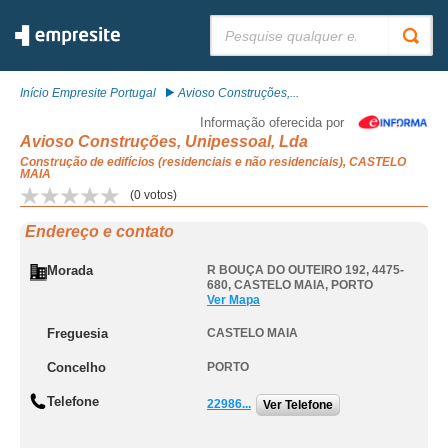
Pesquisar:
Início Empresite Portugal
Avioso Construções,...
Informação oferecida por
Avioso Construções, Unipessoal, Lda
Construção de edifícios (residenciais e não residenciais), CASTELO
MAIA
(
0
votos)
Endereço e contato
Morada
R BOUÇA DO OUTEIRO 192, 4475-
680
,
CASTELO MAIA
,
PORTO
Ver Mapa
Freguesia
CASTELO MAIA
Concelho
PORTO
Telefone
22986...
Ver Telefone