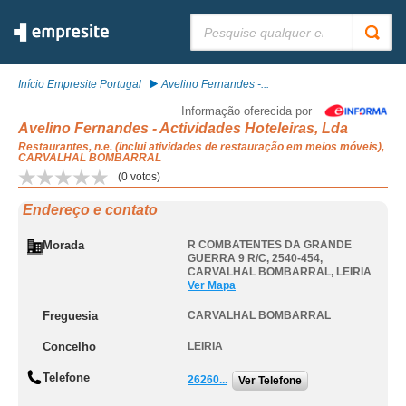
Pesquisar:
Início Empresite Portugal
Avelino Fernandes -...
Informação oferecida por
Avelino Fernandes - Actividades Hoteleiras, Lda
Restaurantes, n.e. (inclui atividades de restauração em meios móveis),
CARVALHAL BOMBARRAL
(
0
votos)
Endereço e contato
Morada
R COMBATENTES DA GRANDE
GUERRA 9 R/C, 2540-454
,
CARVALHAL BOMBARRAL
,
LEIRIA
Ver Mapa
Freguesia
CARVALHAL BOMBARRAL
Concelho
LEIRIA
Telefone
26260...
Ver Telefone