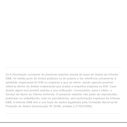
(1) A informação constante do presente relatório resulta da base de dados da Informa
D&B, foi obtida junto de fontes públicas ou do próprio e faz referência unicamente à
atividade empresarial do ENI ou empresa a que se refere, sendo apenas possível
utilizá-la dentro do âmbito empresarial que realiza a respetiva empresa ou ENI. Caso
detete algum erro poderá solicitar a sua retificação, contactando, para o efeito, o
Serviço de Apoio ao Cliente eInforma. O presente relatório não pode ser reproduzido,
publicado ou redistribuído, total ou parcialmente, sem autorização expressa da Informa
D&B. A Informa D&B tem a sua base de dados legalizada pela Comissão Nacional de
Proteção de Dados (Autorização Nº 32/96, emitida a 27/02/1996).