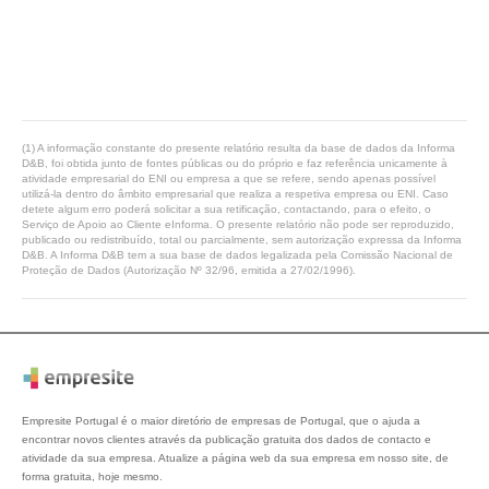
(1) A informação constante do presente relatório resulta da base de dados da Informa
D&B, foi obtida junto de fontes públicas ou do próprio e faz referência unicamente à
atividade empresarial do ENI ou empresa a que se refere, sendo apenas possível
utilizá-la dentro do âmbito empresarial que realiza a respetiva empresa ou ENI. Caso
detete algum erro poderá solicitar a sua retificação, contactando, para o efeito, o
Serviço de Apoio ao Cliente eInforma. O presente relatório não pode ser reproduzido,
publicado ou redistribuído, total ou parcialmente, sem autorização expressa da Informa
D&B. A Informa D&B tem a sua base de dados legalizada pela Comissão Nacional de
Proteção de Dados (Autorização Nº 32/96, emitida a 27/02/1996).
Empresite Portugal é o maior diretório de empresas de Portugal, que o ajuda a
encontrar novos clientes através da publicação gratuita dos dados de contacto e
atividade da sua empresa. Atualize a página web da sua empresa em nosso site, de
forma gratuita, hoje mesmo.