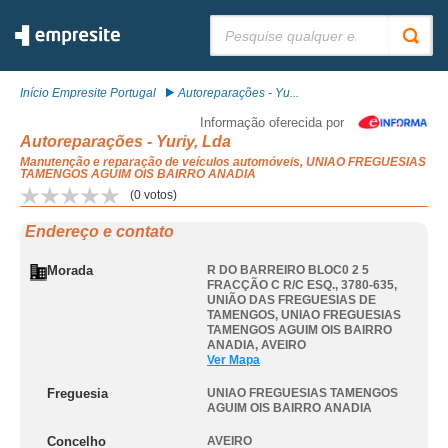
Pesquisar:
Início Empresite Portugal
Autoreparações - Yu...
Informação oferecida por
Autoreparações - Yuriy, Lda
Manutenção e reparação de veículos automóveis, UNIAO FREGUESIAS
TAMENGOS AGUIM OIS BAIRRO ANADIA
(
0
votos)
Endereço e contato
Morada
R DO BARREIRO BLOC0 2 5
FRACÇÃO C R/C ESQ., 3780-635,
UNIÃO DAS FREGUESIAS DE
TAMENGOS
,
UNIAO FREGUESIAS
TAMENGOS AGUIM OIS BAIRRO
ANADIA
,
AVEIRO
Ver Mapa
Freguesia
UNIAO FREGUESIAS TAMENGOS
AGUIM OIS BAIRRO ANADIA
Concelho
AVEIRO