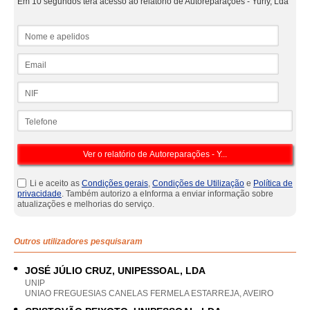
Em 10 segundos terá acesso ao relatório de Autoreparações - Yuriy, Lda
Nome e apelidos
Email
NIF
Telefone
Li e aceito as
Condições gerais
,
Condições de Utilização
e
Política de
privacidade
. Também autorizo a eInforma a enviar informação sobre
atualizações e melhorias do serviço.
Outros utilizadores pesquisaram
JOSÉ JÚLIO CRUZ, UNIPESSOAL, LDA
UNIP
UNIAO FREGUESIAS CANELAS FERMELA ESTARREJA, AVEIRO