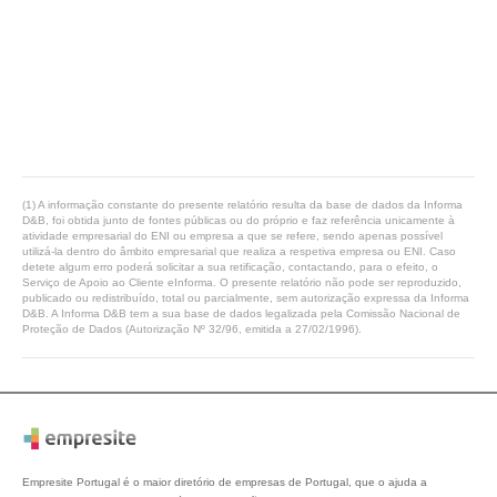
(1) A informação constante do presente relatório resulta da base de dados da Informa
D&B, foi obtida junto de fontes públicas ou do próprio e faz referência unicamente à
atividade empresarial do ENI ou empresa a que se refere, sendo apenas possível
utilizá-la dentro do âmbito empresarial que realiza a respetiva empresa ou ENI. Caso
detete algum erro poderá solicitar a sua retificação, contactando, para o efeito, o
Serviço de Apoio ao Cliente eInforma. O presente relatório não pode ser reproduzido,
publicado ou redistribuído, total ou parcialmente, sem autorização expressa da Informa
D&B. A Informa D&B tem a sua base de dados legalizada pela Comissão Nacional de
Proteção de Dados (Autorização Nº 32/96, emitida a 27/02/1996).
Empresite Portugal é o maior diretório de empresas de Portugal, que o ajuda a