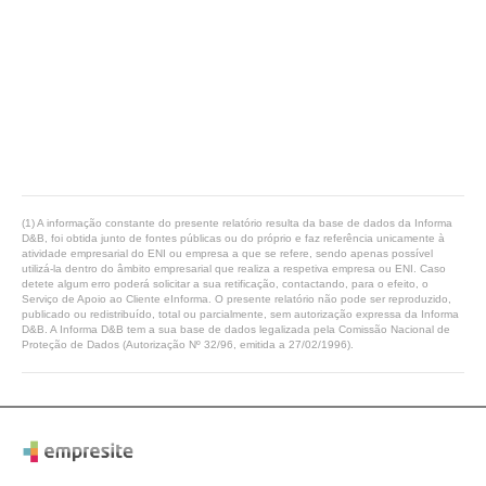
(1) A informação constante do presente relatório resulta da base de dados da Informa
D&B, foi obtida junto de fontes públicas ou do próprio e faz referência unicamente à
atividade empresarial do ENI ou empresa a que se refere, sendo apenas possível
utilizá-la dentro do âmbito empresarial que realiza a respetiva empresa ou ENI. Caso
detete algum erro poderá solicitar a sua retificação, contactando, para o efeito, o
Serviço de Apoio ao Cliente eInforma. O presente relatório não pode ser reproduzido,
publicado ou redistribuído, total ou parcialmente, sem autorização expressa da Informa
D&B. A Informa D&B tem a sua base de dados legalizada pela Comissão Nacional de
Proteção de Dados (Autorização Nº 32/96, emitida a 27/02/1996).