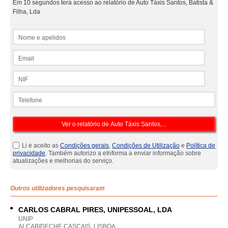
Em 10 segundos terá acesso ao relatório de Auto Táxis Santos, Batista &
Filha, Lda
Nome e apelidos
Email
NIF
Telefone
Li e aceito as
Condições gerais
,
Condições de Utilização
e
Política de
privacidade
. Também autorizo a eInforma a enviar informação sobre
atualizações e melhorias do serviço.
Outros utilizadores pesquisaram
CARLOS CABRAL PIRES, UNIPESSOAL, LDA
UNIP
ALCABIDECHE CASCAIS, LISBOA