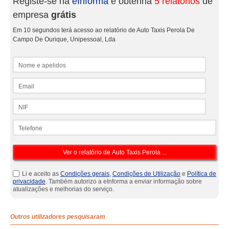
Registe-se na
eInforma
e obtenha
5 relatórios
de
empresa
grátis
Em 10 segundos terá acesso ao relatório de Auto Taxis Perola De
Campo De Ourique, Unipessoal, Lda
Nome e apelidos
Email
NIF
Telefone
Li e aceito as
Condições gerais
,
Condições de Utilização
e
Política de
privacidade
. Também autorizo a eInforma a enviar informação sobre
atualizações e melhorias do serviço.
Outros utilizadores pesquisaram