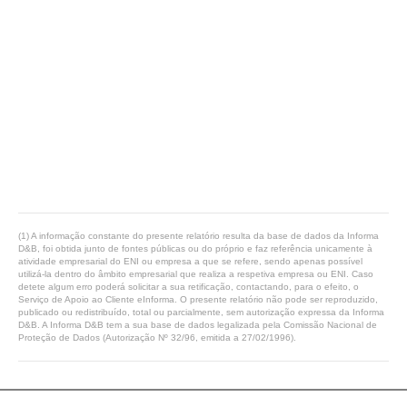
(1) A informação constante do presente relatório resulta da base de dados da Informa
D&B, foi obtida junto de fontes públicas ou do próprio e faz referência unicamente à
atividade empresarial do ENI ou empresa a que se refere, sendo apenas possível
utilizá-la dentro do âmbito empresarial que realiza a respetiva empresa ou ENI. Caso
detete algum erro poderá solicitar a sua retificação, contactando, para o efeito, o
Serviço de Apoio ao Cliente eInforma. O presente relatório não pode ser reproduzido,
publicado ou redistribuído, total ou parcialmente, sem autorização expressa da Informa
D&B. A Informa D&B tem a sua base de dados legalizada pela Comissão Nacional de
Proteção de Dados (Autorização Nº 32/96, emitida a 27/02/1996).