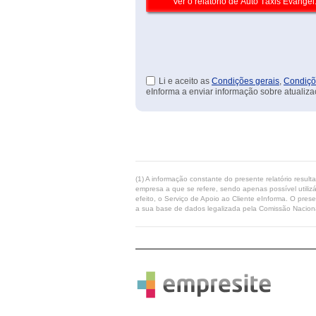
Li e aceito as
Condições gerais
,
Condiçõ
eInforma a enviar informação sobre atualiza
(1) A informação constante do presente relatório resul
empresa a que se refere, sendo apenas possível utilizá
efeito, o Serviço de Apoio ao Cliente eInforma. O pres
a sua base de dados legalizada pela Comissão Naciona