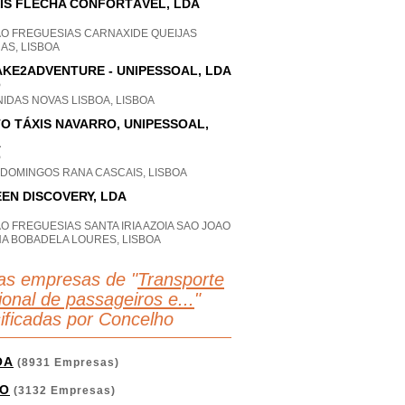
IS FLECHA CONFORTÁVEL, LDA
AO FREGUESIAS CARNAXIDE QUEIJAS
AS, LISBOA
KE2ADVENTURE - UNIPESSOAL, LDA
P
IDAS NOVAS LISBOA, LISBOA
O TÁXIS NAVARRO, UNIPESSOAL,
A
P
 DOMINGOS RANA CASCAIS, LISBOA
EN DISCOVERY, LDA
O FREGUESIAS SANTA IRIA AZOIA SAO JOAO
HA BOBADELA LOURES, LISBOA
as empresas de "
Transporte
ional de passageiros e...
"
sificadas por Concelho
OA
(8931 Empresas)
O
(3132 Empresas)