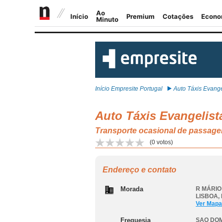
Início Empresite Portugal
Auto Táxis Evangel
Auto Táxis Evangelist
Transporte ocasional de passag
(
0
votos)
Endereço e contato
Morada
R MÁRIO 
LISBOA
,
Ver Mapa
Freguesia
SAO DOM