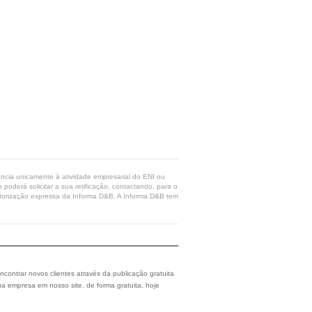
rência unicamente à atividade empresarial do ENI ou
poderá solicitar a sua retificação, contactando, para o
 autorização expressa da Informa D&B. A Informa D&B tem
ncontrar novos clientes através da publicação gratuita
a empresa em nosso site, de forma gratuita, hoje