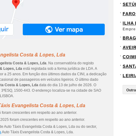
SETÚ
FARO
ILHA
Empre
BRA
AVEI
ngelista Costa & Lopes, Lda
COIM
gelista Costa & Lopes, Lda
. Na conservatória do registo
SANT
 & Lopes, Lda
está registada sob a forma jurídica de LDA. A
or a 25 anos. Em função dos últimos dados da CINI, a dedicação
LEIRI
casional de passageiros em veículos ligeiros. O último dado
sta Costa & Lopes, Lda
data do dia 13 de julho de 2026. O
3ºESQ, 1500-443. O endereço localiza-se na cidade de SAO
 LISBOA.
áxis Evangelista Costa & Lopes, Lda
 foram crescentes em respeito ao ano anterior.
2025 foram crescentes em respeito ao ano anterior.
e Auto Táxis Evangelista Costa & Lopes, Lda ou do sector,
a
Auto Táxis Evangelista Costa & Lopes, Lda.