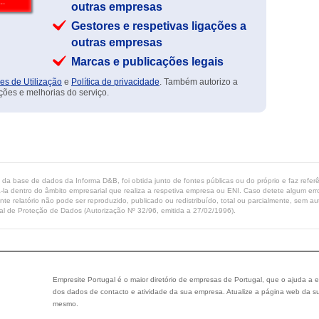
outras empresas
Gestores e respetivas ligações a
outras empresas
Marcas e publicações legais
es de Utilização
e
Política de privacidade
. Também autorizo a
ções e melhorias do serviço.
ta da base de dados da Informa D&B, foi obtida junto de fontes públicas ou do próprio e faz refe
-la dentro do âmbito empresarial que realiza a respetiva empresa ou ENI. Caso detete algum erro 
ente relatório não pode ser reproduzido, publicado ou redistribuído, total ou parcialmente, sem
l de Proteção de Dados (Autorização Nº 32/96, emitida a 27/02/1996).
Empresite Portugal é o maior diretório de empresas de Portugal, que o ajuda a e
dos dados de contacto e atividade da sua empresa. Atualize a página web da su
mesmo.