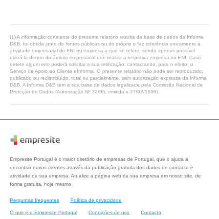
(1) A informação constante do presente relatório resulta da base de dados da Informa
D&B, foi obtida junto de fontes públicas ou do próprio e faz referência unicamente à
atividade empresarial do ENI ou empresa a que se refere, sendo apenas possível
utilizá-la dentro do âmbito empresarial que realiza a respetiva empresa ou ENI. Caso
detete algum erro poderá solicitar a sua retificação, contactando, para o efeito, o
Serviço de Apoio ao Cliente eInforma. O presente relatório não pode ser reproduzido,
publicado ou redistribuído, total ou parcialmente, sem autorização expressa da Informa
D&B. A Informa D&B tem a sua base de dados legalizada pela Comissão Nacional de
Proteção de Dados (Autorização Nº 32/96, emitida a 27/02/1996).
Empresite Portugal é o maior diretório de empresas de Portugal, que o ajuda a
encontrar novos clientes através da publicação gratuita dos dados de contacto e
atividade da sua empresa. Atualize a página web da sua empresa em nosso site, de
forma gratuita, hoje mesmo.
Perguntas frequentes
Política de privacidade
O que é o Empresite Portugal
Condições de uso
Contacto