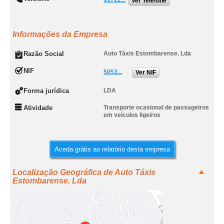
91722...
Ver Telefone
Informações da Empresa
Razão Social
Auto Táxis Estombarense, Lda
NIF
5053...
Ver NIF
Forma jurídica
LDA
Atividade
Transporte ocasional de passageiros
em veículos ligeiros
Aceda grátis ao relatório desta empresa
Localização Geográfica de Auto Táxis
Estombarense, Lda