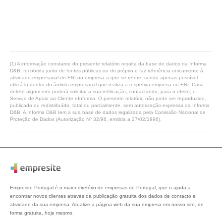
(1) A informação constante do presente relatório resulta da base de dados da Informa
D&B, foi obtida junto de fontes públicas ou do próprio e faz referência unicamente à
atividade empresarial do ENI ou empresa a que se refere, sendo apenas possível
utilizá-la dentro do âmbito empresarial que realiza a respetiva empresa ou ENI. Caso
detete algum erro poderá solicitar a sua retificação, contactando, para o efeito, o
Serviço de Apoio ao Cliente eInforma. O presente relatório não pode ser reproduzido,
publicado ou redistribuído, total ou parcialmente, sem autorização expressa da Informa
D&B. A Informa D&B tem a sua base de dados legalizada pela Comissão Nacional de
Proteção de Dados (Autorização Nº 32/96, emitida a 27/02/1996).
Empresite Portugal é o maior diretório de empresas de Portugal, que o ajuda a
encontrar novos clientes através da publicação gratuita dos dados de contacto e
atividade da sua empresa. Atualize a página web da sua empresa em nosso site, de
forma gratuita, hoje mesmo.