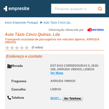
Pesquisar:
Início Empresite Portugal
Auto Táxis Cinco Qu...
Informação oferecida por
Auto Táxis Cinco Quinas, Lda
Transporte ocasional de passageiros em veículos ligeiros, ARRUDA
VINHOS
(
0
votos)
Endereço e contato
Morada
EST DAS CORREDOURAS 5, 2630-
168
,
ARRUDA VINHOS
,
LISBOA
Ver Mapa
Freguesia
ARRUDA VINHOS
Concelho
LISBOA
Telefone
96307...
Ver Telefone