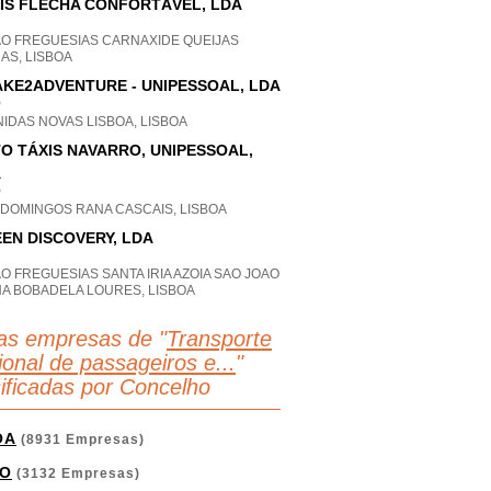
IS FLECHA CONFORTÁVEL, LDA
AO FREGUESIAS CARNAXIDE QUEIJAS
AS, LISBOA
KE2ADVENTURE - UNIPESSOAL, LDA
P
IDAS NOVAS LISBOA, LISBOA
O TÁXIS NAVARRO, UNIPESSOAL,
A
P
 DOMINGOS RANA CASCAIS, LISBOA
EN DISCOVERY, LDA
O FREGUESIAS SANTA IRIA AZOIA SAO JOAO
HA BOBADELA LOURES, LISBOA
as empresas de "
Transporte
ional de passageiros e...
"
sificadas por Concelho
OA
(8931 Empresas)
O
(3132 Empresas)