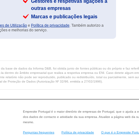
Gestores e respetivas ligações a
outras empresas
Marcas e publicações legais
es de Utilização
e
Política de privacidade
. Também autorizo a
ções e melhorias do serviço.
ta da base de dados da Informa D&B, foi obtida junto de fontes públicas ou do próprio e faz refe
-la dentro do âmbito empresarial que realiza a respetiva empresa ou ENI. Caso detete algum erro 
ente relatório não pode ser reproduzido, publicado ou redistribuído, total ou parcialmente, sem
l de Proteção de Dados (Autorização Nº 32/96, emitida a 27/02/1996).
Empresite Portugal é o maior diretório de empresas de Portugal, que o ajuda a e
dos dados de contacto e atividade da sua empresa. Atualize a página web da su
mesmo.
Perguntas frequentes
Política de privacidade
O que é o Empresite Port