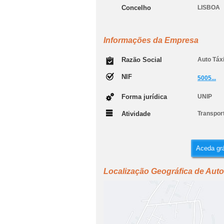
Concelho
LISBOA
Informações da Empresa
Razão Social
Auto Táx
NIF
5005...
Forma jurídica
UNIP
Atividade
Transport
Aceda grá
Localização Geográfica de Auto