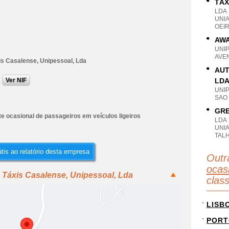
TÁX
LDA
UNI
OEIR
AWA
UNI
AVEN
is Casalense, Unipessoal, Lda
AUT
Ver NIF
LD
UNI
SAO
GRE
e ocasional de passageiros em veículos ligeiros
LDA
UNIA
TAL
tis ao relatório desta empresa
Outr
ocas
 Táxis Casalense, Unipessoal, Lda
clas
LISB
PORT