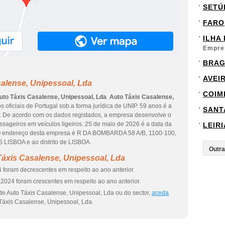
SETÚ
FARO
ILHA
Empre
BRA
AVEI
alense, Unipessoal, Lda
COIM
uto Táxis Casalense, Unipessoal, Lda
.
Auto Táxis Casalense,
s oficiais de Portugal sob a forma jurídica de UNIP. 59 anos é a
SANT
r. De acordo com os dados registados, a empresa desenvolve o
ssageiros em veículos ligeiros. 25 de maio de 2026 é a data da
LEIRI
. O endereço desta empresa é R DA BOMBARDA 58 A/B, 1100-100,
 LISBOA e ao distrito de LISBOA.
áxis Casalense, Unipessoal, Lda
 foram decrescentes em respeito ao ano anterior.
2024 foram crescentes em respeito ao ano anterior.
de Auto Táxis Casalense, Unipessoal, Lda ou do sector,
aceda
Táxis Casalense, Unipessoal, Lda.