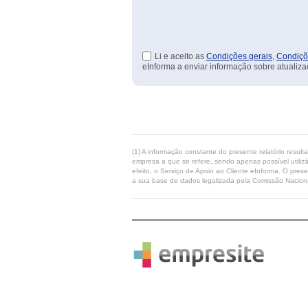
Li e aceito as
Condições gerais
,
Condiçõ
eInforma a enviar informação sobre atualiza
(1) A informação constante do presente relatório resul
empresa a que se refere, sendo apenas possível utilizá
efeito, o Serviço de Apoio ao Cliente eInforma. O pres
a sua base de dados legalizada pela Comissão Naciona