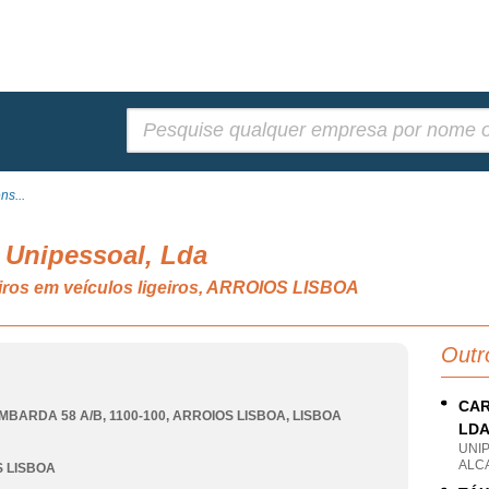
Pesquisar:
ns...
 Unipessoal, Lda
iros em veículos ligeiros, ARROIOS LISBOA
Outr
CAR
MBARDA 58 A/B, 1100-100
,
ARROIOS LISBOA
,
LISBOA
LD
UNI
ALC
 LISBOA