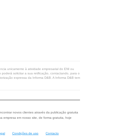
rência unicamente à atividade empresarial do ENI ou
poderá solicitar a sua retificação, contactando, para o
 autorização expressa da Informa D&B. A Informa D&B tem
ncontrar novos clientes através da publicação gratuita
a empresa em nosso site, de forma gratuita, hoje
ugal
Condições de uso
Contacto