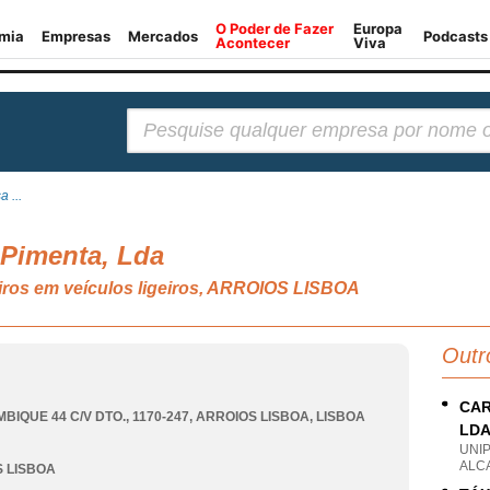
Pesquisar:
 ...
 Pimenta, Lda
iros em veículos ligeiros, ARROIOS LISBOA
Outr
CAR
BIQUE 44 C/V DTO., 1170-247
,
ARROIOS LISBOA
,
LISBOA
LD
UNI
ALC
 LISBOA