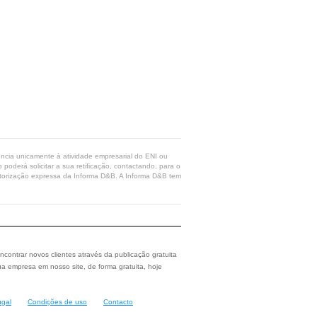
rência unicamente à atividade empresarial do ENI ou
poderá solicitar a sua retificação, contactando, para o
 autorização expressa da Informa D&B. A Informa D&B tem
ncontrar novos clientes através da publicação gratuita
a empresa em nosso site, de forma gratuita, hoje
ugal
Condições de uso
Contacto