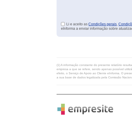
Li e aceito as
Condições gerais
,
Condiçõ
eInforma a enviar informação sobre atualiza
(1) A informação constante do presente relatório resul
empresa a que se refere, sendo apenas possível utilizá
efeito, o Serviço de Apoio ao Cliente eInforma. O pres
a sua base de dados legalizada pela Comissão Naciona