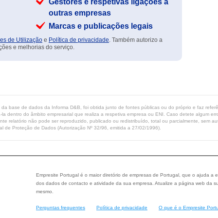
Gestores e respetivas ligações a
outras empresas
Marcas e publicações legais
es de Utilização
e
Política de privacidade
. Também autorizo a
ções e melhorias do serviço.
ta da base de dados da Informa D&B, foi obtida junto de fontes públicas ou do próprio e faz refe
-la dentro do âmbito empresarial que realiza a respetiva empresa ou ENI. Caso detete algum erro 
ente relatório não pode ser reproduzido, publicado ou redistribuído, total ou parcialmente, sem
l de Proteção de Dados (Autorização Nº 32/96, emitida a 27/02/1996).
Empresite Portugal é o maior diretório de empresas de Portugal, que o ajuda a e
dos dados de contacto e atividade da sua empresa. Atualize a página web da su
mesmo.
Perguntas frequentes
Política de privacidade
O que é o Empresite Port