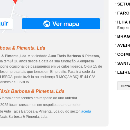
SETÚ
FARO
ILHA
Empre
BRA
AVEI
rbosa & Pimenta, Lda
COIM
 & Pimenta, Lda
. A sociedade
Auto Táxis Barbosa & Pimenta,
a tem já 26 anos desde a data da sua fundação. A empresa
SANT
sporte ocasional de passageiros em veículos ligeiros. O dia 15 de
ados empresariais que temos em Empresite. Para ir à sede da
LEIRI
 LISBOA, pode fazê-lo no endereço R MOÇAMBIQUE 44 C/V
distrito de LISBOA.
Táxis Barbosa & Pimenta, Lda
 foram decrescentes em respeito ao ano anterior.
2025 foram crescentes em respeito ao ano anterior.
de Auto Táxis Barbosa & Pimenta, Lda ou do sector,
aceda
Táxis Barbosa & Pimenta, Lda.