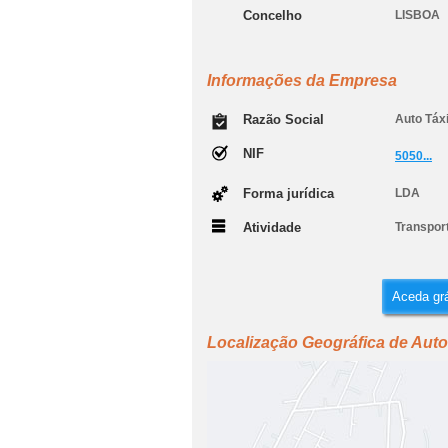
Concelho
LISBOA
Informações da Empresa
Razão Social
Auto Táx
NIF
5050...
Forma jurídica
LDA
Atividade
Transport
Aceda grá
Localização Geográfica de Aut