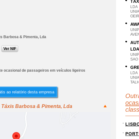
TÁX
LDA
UNI
OEIR
AWA
UNI
AVEN
is Barbosa & Pimenta, Lda
AUT
Ver NIF
LD
UNI
SAO
GRE
e ocasional de passageiros em veículos ligeiros
LDA
UNIA
TAL
tis ao relatório desta empresa
Outr
ocas
o Táxis Barbosa & Pimenta, Lda
clas
LISB
PORT