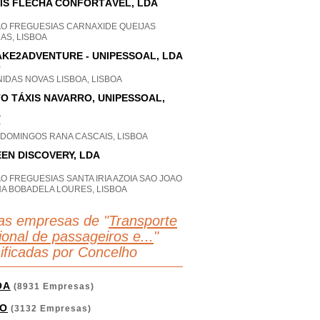
IS FLECHA CONFORTÁVEL, LDA
AO FREGUESIAS CARNAXIDE QUEIJAS
AS, LISBOA
KE2ADVENTURE - UNIPESSOAL, LDA
P
IDAS NOVAS LISBOA, LISBOA
O TÁXIS NAVARRO, UNIPESSOAL,
A
P
 DOMINGOS RANA CASCAIS, LISBOA
EN DISCOVERY, LDA
O FREGUESIAS SANTA IRIA AZOIA SAO JOAO
HA BOBADELA LOURES, LISBOA
as empresas de "
Transporte
ional de passageiros e...
"
sificadas por Concelho
OA
(8931 Empresas)
O
(3132 Empresas)