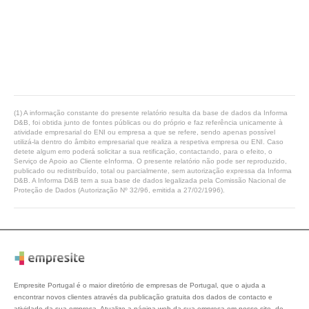
(1) A informação constante do presente relatório resulta da base de dados da Informa
D&B, foi obtida junto de fontes públicas ou do próprio e faz referência unicamente à
atividade empresarial do ENI ou empresa a que se refere, sendo apenas possível
utilizá-la dentro do âmbito empresarial que realiza a respetiva empresa ou ENI. Caso
detete algum erro poderá solicitar a sua retificação, contactando, para o efeito, o
Serviço de Apoio ao Cliente eInforma. O presente relatório não pode ser reproduzido,
publicado ou redistribuído, total ou parcialmente, sem autorização expressa da Informa
D&B. A Informa D&B tem a sua base de dados legalizada pela Comissão Nacional de
Proteção de Dados (Autorização Nº 32/96, emitida a 27/02/1996).
Empresite Portugal é o maior diretório de empresas de Portugal, que o ajuda a
encontrar novos clientes através da publicação gratuita dos dados de contacto e
atividade da sua empresa. Atualize a página web da sua empresa em nosso site, de