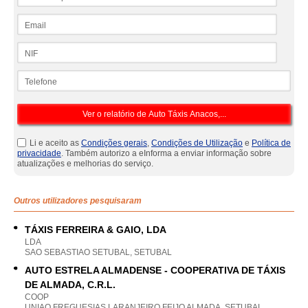
Email
NIF
Telefone
Li e aceito as
Condições gerais
,
Condições de Utilização
e
Política de
privacidade
. Também autorizo a eInforma a enviar informação sobre
atualizações e melhorias do serviço.
Outros utilizadores pesquisaram
TÁXIS FERREIRA & GAIO, LDA
LDA
SAO SEBASTIAO SETUBAL, SETUBAL
AUTO ESTRELA ALMADENSE - COOPERATIVA DE TÁXIS
DE ALMADA, C.R.L.
COOP
UNIAO FREGUESIAS LARANJEIRO FEIJO ALMADA, SETUBAL