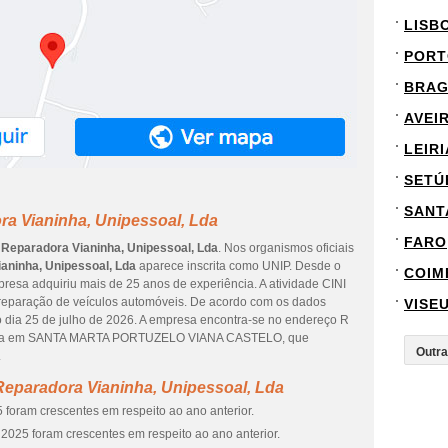
LISB
PORT
BRA
AVEI
LEIRI
SETÚ
SANT
ra Vianinha, Unipessoal, Lda
FARO
 Reparadora Vianinha, Unipessoal, Lda
. Nos organismos oficiais
aninha, Unipessoal, Lda
aparece inscrita como UNIP. Desde o
COIM
mpresa adquiriu mais de 25 anos de experiência. A atividade CINI
reparação de veículos automóveis. De acordo com os dados
VISE
do dia 25 de julho de 2026. A empresa encontra-se no endereço R
 fica em SANTA MARTA PORTUZELO VIANA CASTELO, que
.
Reparadora Vianinha, Unipessoal, Lda
 foram crescentes em respeito ao ano anterior.
2025 foram crescentes em respeito ao ano anterior.