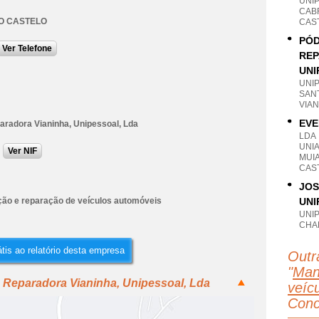
UNI
CAB
O CASTELO
CAS
PÓD
Ver Telefone
REP
UNI
UNI
SAN
VIA
EVE
aradora Vianinha, Unipessoal, Lda
LDA
UNI
Ver NIF
MUI
CAS
JOS
ão e reparação de veículos automóveis
UNI
UNI
CHAF
tis ao relatório desta empresa
Outr
"
Man
 Reparadora Vianinha, Unipessoal, Lda
veícu
Conc