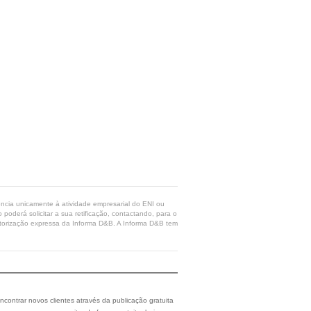
rência unicamente à atividade empresarial do ENI ou
poderá solicitar a sua retificação, contactando, para o
 autorização expressa da Informa D&B. A Informa D&B tem
ncontrar novos clientes através da publicação gratuita