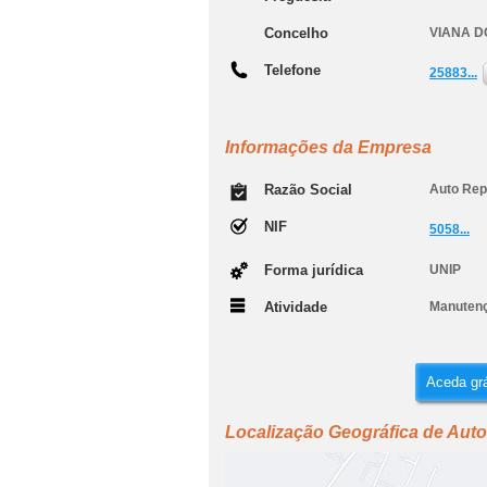
Concelho
VIANA D
Telefone
25883...
Informações da Empresa
Razão Social
Auto Rep
NIF
5058...
Forma jurídica
UNIP
Atividade
Manutenç
Aceda grá
Localização Geográfica de Auto