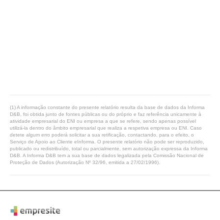
(1) A informação constante do presente relatório resulta da base de dados da Informa
D&B, foi obtida junto de fontes públicas ou do próprio e faz referência unicamente à
atividade empresarial do ENI ou empresa a que se refere, sendo apenas possível
utilizá-la dentro do âmbito empresarial que realiza a respetiva empresa ou ENI. Caso
detete algum erro poderá solicitar a sua retificação, contactando, para o efeito, o
Serviço de Apoio ao Cliente eInforma. O presente relatório não pode ser reproduzido,
publicado ou redistribuído, total ou parcialmente, sem autorização expressa da Informa
D&B. A Informa D&B tem a sua base de dados legalizada pela Comissão Nacional de
Proteção de Dados (Autorização Nº 32/96, emitida a 27/02/1996).