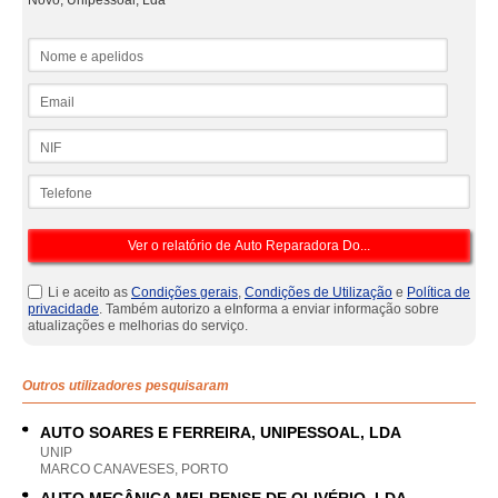
Novo, Unipessoal, Lda
Nome e apelidos
Email
NIF
Telefone
Li e aceito as
Condições gerais
,
Condições de Utilização
e
Política de
privacidade
. Também autorizo a eInforma a enviar informação sobre
atualizações e melhorias do serviço.
Outros utilizadores pesquisaram
AUTO SOARES E FERREIRA, UNIPESSOAL, LDA
UNIP
MARCO CANAVESES, PORTO