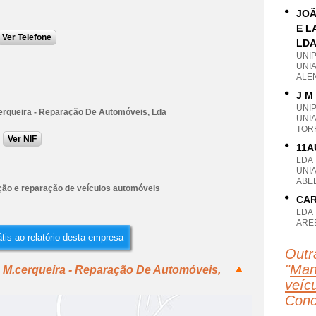
JOÃ
E L
Ver Telefone
LD
UNI
UNI
ALE
J M
UNI
erqueira - Reparação De Automóveis, Lda
UNI
TOR
Ver NIF
11A
LDA
UNI
ABEL
ão e reparação de veículos automóveis
CAR
LDA
AREE
tis ao relatório desta empresa
Outr
"
Man
 M.cerqueira - Reparação De Automóveis,
veícu
Conc