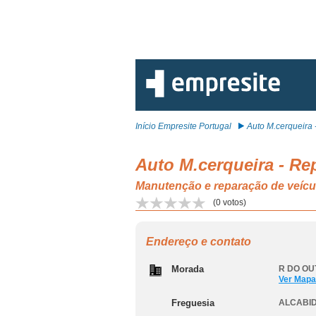
Início Empresite Portugal
Auto M.cerqueira - 
Auto M.cerqueira - R
Manutenção e reparação de veí
(
0
votos)
Endereço e contato
Morada
R DO OUT
Ver Mapa
Freguesia
ALCABI