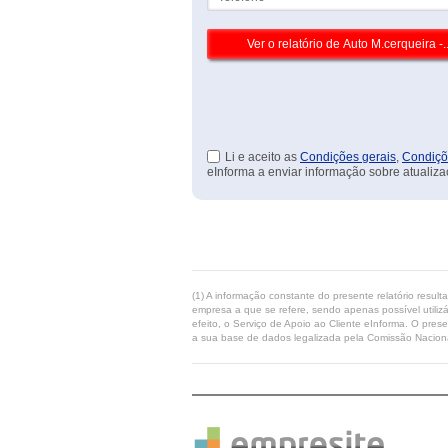
Li e aceito as
Condições gerais
,
Condiçõ
eInforma a enviar informação sobre atualiza
(1) A informação constante do presente relatório resul
empresa a que se refere, sendo apenas possível utilizá
efeito, o Serviço de Apoio ao Cliente eInforma. O pres
a sua base de dados legalizada pela Comissão Naciona