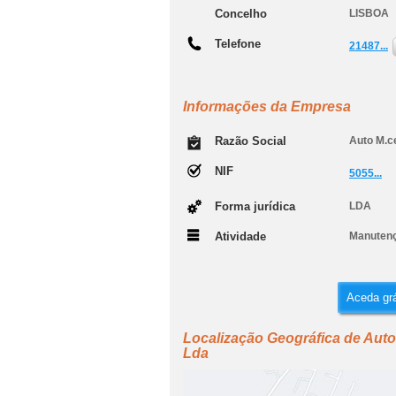
Concelho
LISBOA
Telefone
21487...
Informações da Empresa
Razão Social
Auto M.c
NIF
5055...
Forma jurídica
LDA
Atividade
Manutenç
Aceda grá
Localização Geográfica de Auto
Lda