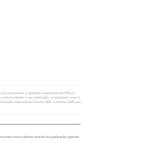
rência unicamente à atividade empresarial do ENI ou
poderá solicitar a sua retificação, contactando, para o
 autorização expressa da Informa D&B. A Informa D&B tem
ncontrar novos clientes através da publicação gratuita