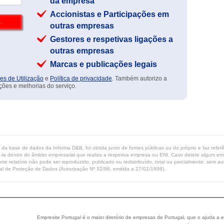
da empresa
Accionistas e Participações em
outras empresas
Gestores e respetivas ligações a
outras empresas
Marcas e publicações legais
es de Utilização
e
Política de privacidade
. Também autorizo a
ções e melhorias do serviço.
ta da base de dados da Informa D&B, foi obtida junto de fontes públicas ou do próprio e faz refe
-la dentro do âmbito empresarial que realiza a respetiva empresa ou ENI. Caso detete algum erro 
ente relatório não pode ser reproduzido, publicado ou redistribuído, total ou parcialmente, sem
l de Proteção de Dados (Autorização Nº 32/96, emitida a 27/02/1996).
Empresite Portugal é o maior diretório de empresas de Portugal, que o ajuda a e