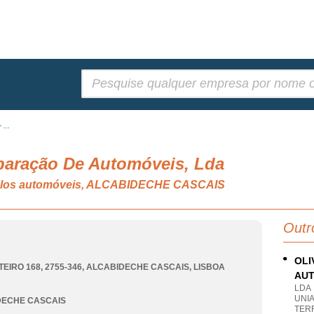
Pesquisar:
...
eparação De Automóveis, Lda
culos automóveis, ALCABIDECHE CASCAIS
Outr
OLI
EIRO 168, 2755-346
,
ALCABIDECHE CASCAIS
,
LISBOA
AUT
LDA
UNI
DECHE CASCAIS
TER