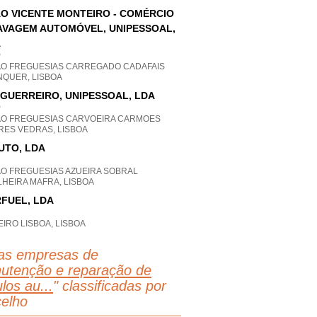
O VICENTE MONTEIRO - COMÉRCIO
AVAGEM AUTOMÓVEL, UNIPESSOAL,
A
P
AO FREGUESIAS CARREGADO CADAFAIS
NQUER, LISBOA
 GUERREIRO, UNIPESSOAL, LDA
P
AO FREGUESIAS CARVOEIRA CARMOES
RES VEDRAS, LISBOA
UTO, LDA
AO FREGUESIAS AZUEIRA SOBRAL
HEIRA MAFRA, LISBOA
FUEL, LDA
IRO LISBOA, LISBOA
as empresas de
utenção e reparação de
los au...
" classificadas por
elho