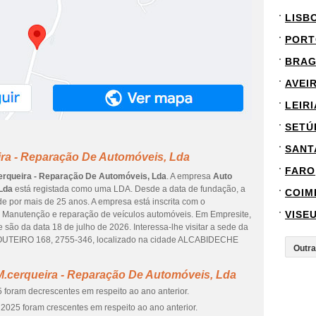
LISB
PORT
BRA
AVEI
LEIRI
SETÚ
SANT
ira - Reparação De Automóveis, Lda
FARO
erqueira - Reparação De Automóveis, Lda
. A empresa
Auto
Lda
está registada como uma LDA. Desde a data de fundação, a
COIM
e por mais de 25 anos. A empresa está inscrita com o
VISE
a Manutenção e reparação de veículos automóveis. Em Empresite,
 são da data 18 de julho de 2026. Interessa-lhe visitar a sede da
OUTEIRO 168, 2755-346, localizado na cidade ALCABIDECHE
M.cerqueira - Reparação De Automóveis, Lda
 foram decrescentes em respeito ao ano anterior.
2025 foram crescentes em respeito ao ano anterior.