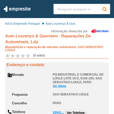
Pesquisar:
Início Empresite Portugal
Auto Lourenço & Gue...
Informação oferecida por
Auto Lourenço & Guerreiro - Reparações De
Automóveis, Lda
Manutenção e reparação de veículos automóveis, SAO SEBASTIAO
LOULE
(
0
votos)
Endereço e contato
Morada
PQ INDUSTRIAL E COMERCIAL DE
LOULE LOTE 18 D, 8100-285
,
SAO
SEBASTIAO LOULE
,
FARO
Ver Mapa
Freguesia
SAO SEBASTIAO LOULE
Concelho
FARO
Telefone
28941...
Ver Telefone