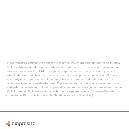
(1) A informação constante do presente relatório resulta da base de dados da Informa
D&B, foi obtida junto de fontes públicas ou do próprio e faz referência unicamente à
atividade empresarial do ENI ou empresa a que se refere, sendo apenas possível
utilizá-la dentro do âmbito empresarial que realiza a respetiva empresa ou ENI. Caso
detete algum erro poderá solicitar a sua retificação, contactando, para o efeito, o
Serviço de Apoio ao Cliente eInforma. O presente relatório não pode ser reproduzido,
publicado ou redistribuído, total ou parcialmente, sem autorização expressa da Informa
D&B. A Informa D&B tem a sua base de dados legalizada pela Comissão Nacional de
Proteção de Dados (Autorização Nº 32/96, emitida a 27/02/1996).