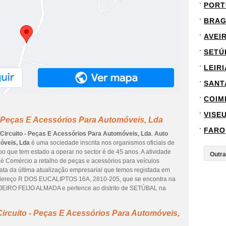
PORT
BRA
AVEI
SETÚ
LEIRI
SANT
COIM
VISE
- Peças E Acessórios Para Automóveis, Lda
FARO
Circuito - Peças E Acessórios Para Automóveis, Lda
.
Auto
óveis, Lda
é uma sociedade inscrita nos organismos oficiais de
po que tem estado a operar no sector é de 45 anos. A atividade
é Comércio a retalho de peças e acessórios para veículos
data da última atualização empresarial que temos registada em
ndereço R DOS EUCALIPTOS 16A, 2810-205, que se encontra na
IRO FEIJO ALMADA e pertence ao distrito de SETÚBAL na
ircuito - Peças E Acessórios Para Automóveis,