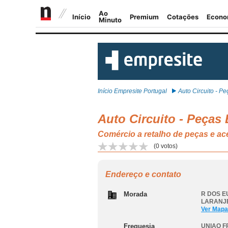
Início Empresite Portugal
Auto Circuito - Peç
Auto Circuito - Peças
Comércio a retalho de peças e
(
0
votos)
Endereço e contato
Morada
R DOS E
LARANJE
Ver Mapa
Freguesia
UNIAO F