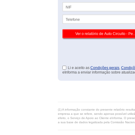
NIF
Telefone
Li e aceito as
Condições gerais
,
Condiçõ
eInforma a enviar informação sobre atualiza
(1) A informação constante do presente relatório resul
empresa a que se refere, sendo apenas possível utilizá
efeito, o Serviço de Apoio ao Cliente eInforma. O pres
a sua base de dados legalizada pela Comissão Naciona