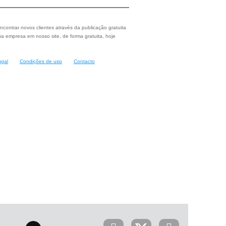
ncontrar novos clientes através da publicação gratuita
a empresa em nosso site, de forma gratuita, hoje
ugal
Condições de uso
Contacto