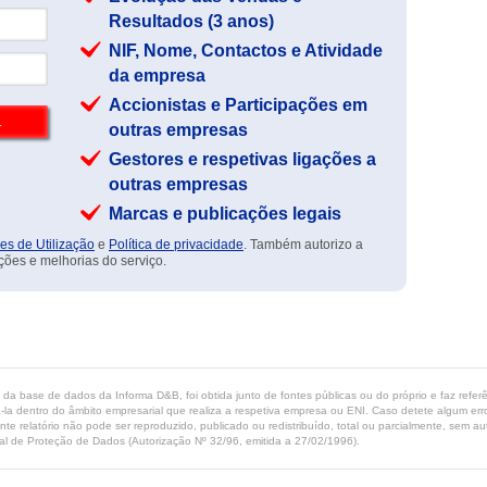
Resultados (3 anos)
NIF, Nome, Contactos e Atividade
da empresa
Accionistas e Participações em
outras empresas
Gestores e respetivas ligações a
outras empresas
Marcas e publicações legais
es de Utilização
e
Política de privacidade
. Também autorizo a
ções e melhorias do serviço.
ta da base de dados da Informa D&B, foi obtida junto de fontes públicas ou do próprio e faz refe
-la dentro do âmbito empresarial que realiza a respetiva empresa ou ENI. Caso detete algum erro 
ente relatório não pode ser reproduzido, publicado ou redistribuído, total ou parcialmente, sem
l de Proteção de Dados (Autorização Nº 32/96, emitida a 27/02/1996).