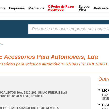
Pesquisar:
...
 E Acessórios Para Automóveis, Lda
 acessórios para veículos automóveis, UNIAO FREGUESI
Outr
MCA
UCALIPTOS 16A, 2810-205
,
UNIAO FREGUESIAS
LDA
IRO FEIJO ALMADA
,
SETÚBAL
SINE
PIS
REGUESIAS LARANJEIRO FEIJO ALMADA