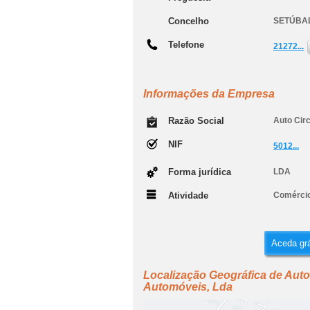
Concelho
SETÚBA
Telefone
21272...
Informações da Empresa
Razão Social
Auto Cir
NIF
5012...
Forma jurídica
LDA
Atividade
Comércio
Aceda grá
Localização Geográfica de Auto
Automóveis, Lda