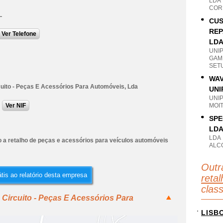
LDA
COR
L
CUS
REP
Ver Telefone
LD
UNI
GAM
SET
WAV
cuito - Peças E Acessórios Para Automóveis, Lda
UNI
UNI
Ver NIF
MOIT
SPE
LD
LDA
 a retalho de peças e acessórios para veículos automóveis
ALC
Outr
tis ao relatório desta empresa
reta
clas
 Circuito - Peças E Acessórios Para
LISB