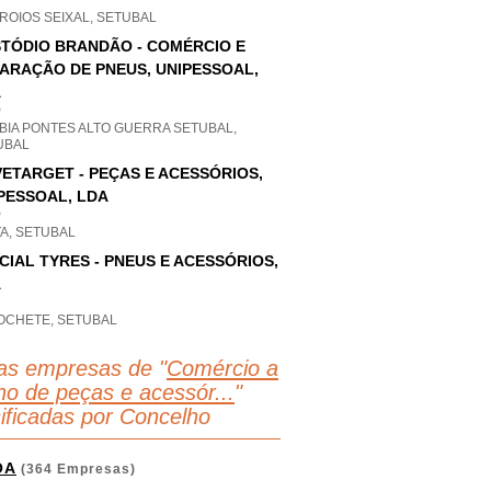
ROIOS SEIXAL, SETUBAL
TÓDIO BRANDÃO - COMÉRCIO E
ARAÇÃO DE PNEUS, UNIPESSOAL,
A
P
BIA PONTES ALTO GUERRA SETUBAL,
UBAL
ETARGET - PEÇAS E ACESSÓRIOS,
PESSOAL, LDA
P
A, SETUBAL
CIAL TYRES - PNEUS E ACESSÓRIOS,
A
OCHETE, SETUBAL
as empresas de "
Comércio a
lho de peças e acessór...
"
sificadas por Concelho
OA
(364 Empresas)