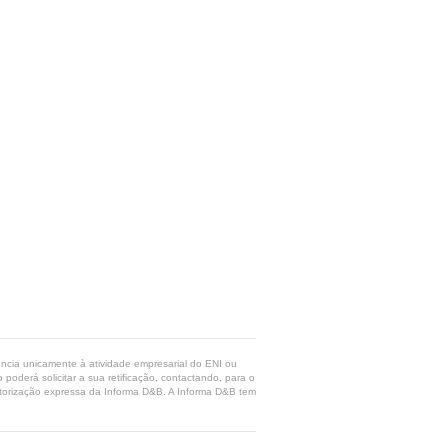
rência unicamente à atividade empresarial do ENI ou
poderá solicitar a sua retificação, contactando, para o
 autorização expressa da Informa D&B. A Informa D&B tem