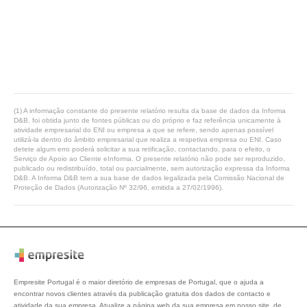
(1) A informação constante do presente relatório resulta da base de dados da Informa
D&B, foi obtida junto de fontes públicas ou do próprio e faz referência unicamente à
atividade empresarial do ENI ou empresa a que se refere, sendo apenas possível
utilizá-la dentro do âmbito empresarial que realiza a respetiva empresa ou ENI. Caso
detete algum erro poderá solicitar a sua retificação, contactando, para o efeito, o
Serviço de Apoio ao Cliente eInforma. O presente relatório não pode ser reproduzido,
publicado ou redistribuído, total ou parcialmente, sem autorização expressa da Informa
D&B. A Informa D&B tem a sua base de dados legalizada pela Comissão Nacional de
Proteção de Dados (Autorização Nº 32/96, emitida a 27/02/1996).
Empresite Portugal é o maior diretório de empresas de Portugal, que o ajuda a
encontrar novos clientes através da publicação gratuita dos dados de contacto e
atividade da sua empresa. Atualize a página web da sua empresa em nosso site, de