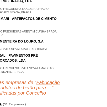
ÉRIO (BRAGA), LDA
AO FREGUESIAS NOGUEIRA FRAIAO
ACAES BRAGA, BRAGA
IMARI - ARTEFACTOS DE CIMENTO,
A
AO FREGUESIAS ARENTIM CUNHA BRAGA,
GA
IMENTEIRA DO LOURO, S.A.
RO VILA NOVA FAMALICAO, BRAGA
RAL - PAVIMENTOS PRÉ-
ORÇADOS, LDA
O FREGUESIAS VILA NOVA FAMALICAO
ENDARIO, BRAGA
as empresas de "
Fabricação
rodutos de betão para ...
"
sificadas por Concelho
A
(31 Empresas)