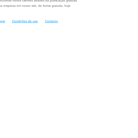
ncontrar novos clientes através da publicação gratuita
a empresa em nosso site, de forma gratuita, hoje
ugal
Condições de uso
Contacto