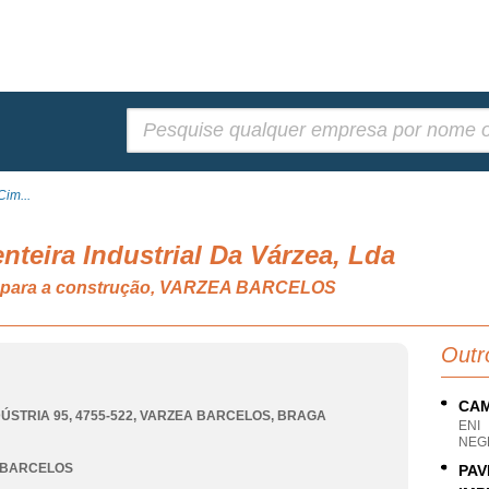
Pesquisar:
im...
teira Industrial Da Várzea, Lda
ão para a construção, VARZEA BARCELOS
Outr
CAM
ÚSTRIA 95, 4755-522
,
VARZEA BARCELOS
,
BRAGA
ENI
NEG
 BARCELOS
PAV