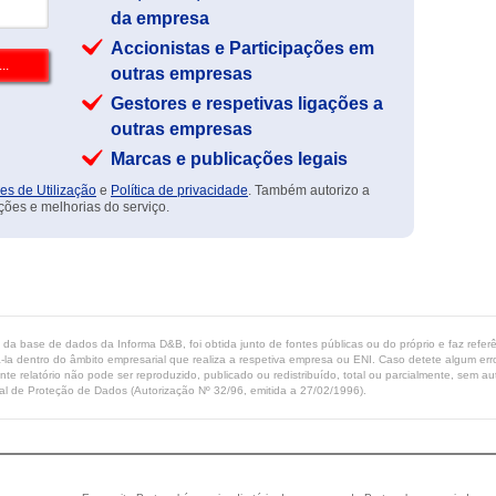
da empresa
Accionistas e Participações em
outras empresas
Gestores e respetivas ligações a
outras empresas
Marcas e publicações legais
es de Utilização
e
Política de privacidade
. Também autorizo a
ções e melhorias do serviço.
ta da base de dados da Informa D&B, foi obtida junto de fontes públicas ou do próprio e faz refe
-la dentro do âmbito empresarial que realiza a respetiva empresa ou ENI. Caso detete algum erro 
ente relatório não pode ser reproduzido, publicado ou redistribuído, total ou parcialmente, sem
l de Proteção de Dados (Autorização Nº 32/96, emitida a 27/02/1996).