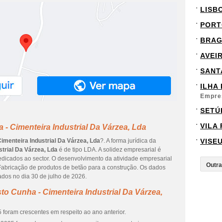
LISB
PORT
BRA
AVEI
SANT
ILHA
Empre
SETÚ
VILA
- Cimenteira Industrial Da Várzea, Lda
imenteira Industrial Da Várzea, Lda
?. A forma jurídica da
VISE
trial Da Várzea, Lda
é de tipo LDA. A solidez empresarial é
dicados ao sector. O desenvolvimento da atividade empresarial
Fabricação de produtos de betão para a construção. Os dados
ados no dia 30 de julho de 2026.
o Cunha - Cimenteira Industrial Da Várzea,
 foram crescentes em respeito ao ano anterior.