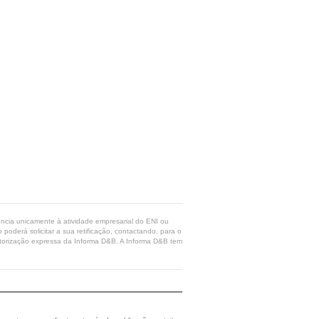
rência unicamente à atividade empresarial do ENI ou
poderá solicitar a sua retificação, contactando, para o
 autorização expressa da Informa D&B. A Informa D&B tem