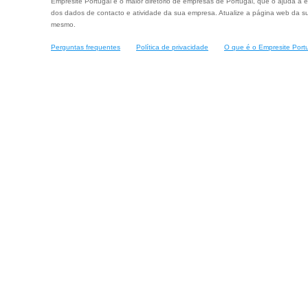
Empresite Portugal é o maior diretório de empresas de Portugal, que o ajuda a e
dos dados de contacto e atividade da sua empresa. Atualize a página web da su
mesmo.
Perguntas frequentes
Política de privacidade
O que é o Empresite Port