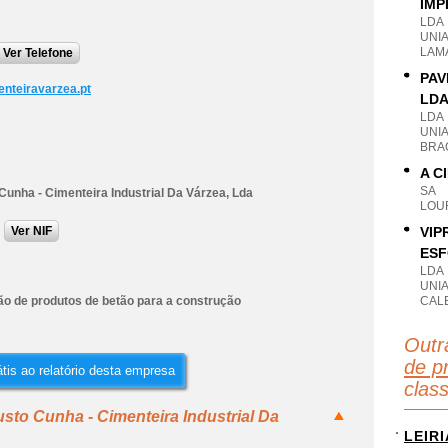
IMP
LDA
UNI
LAM
Ver Telefone
PAV
nteiravarzea.pt
LD
LDA
UNI
BRA
A C
SA
unha - Cimenteira Industrial Da Várzea, Lda
LOU
Ver NIF
VIP
ESF
LDA
UNIA
ão de produtos de betão para a construção
CAL
Outr
de p
tis ao relatório desta empresa
clas
sto Cunha - Cimenteira Industrial Da
LEIRI