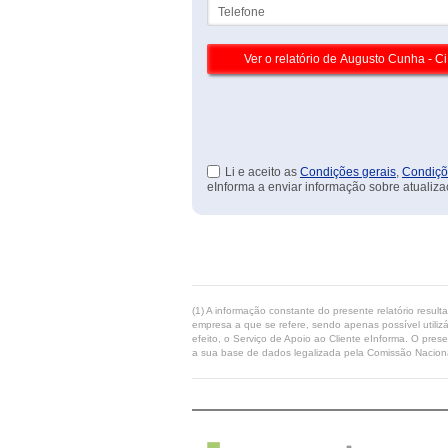
Telefone
Li e aceito as
Condições gerais
,
Condiçõ
eInforma a enviar informação sobre atualiza
(1) A informação constante do presente relatório resul
empresa a que se refere, sendo apenas possível utilizá
efeito, o Serviço de Apoio ao Cliente eInforma. O pres
a sua base de dados legalizada pela Comissão Naciona