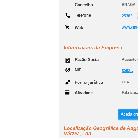
Concelho
BRAGA
Telefone
25383...
Web
www.cime
Informações da Empresa
Razão Social
Augusto C
NIF
5052...
Forma jurídica
LDA
Atividade
Fabricaç
Aceda grá
Localização Geográfica de Augu
Várzea, Lda