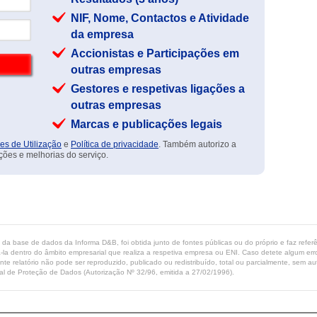
NIF, Nome, Contactos e Atividade
da empresa
Accionistas e Participações em
outras empresas
Gestores e respetivas ligações a
outras empresas
Marcas e publicações legais
es de Utilização
e
Política de privacidade
. Também autorizo a
ções e melhorias do serviço.
ta da base de dados da Informa D&B, foi obtida junto de fontes públicas ou do próprio e faz refe
-la dentro do âmbito empresarial que realiza a respetiva empresa ou ENI. Caso detete algum erro 
ente relatório não pode ser reproduzido, publicado ou redistribuído, total ou parcialmente, sem
l de Proteção de Dados (Autorização Nº 32/96, emitida a 27/02/1996).