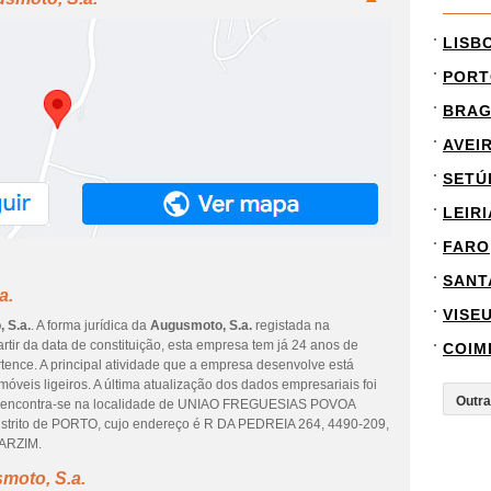
LISB
PORT
BRA
AVEI
SETÚ
LEIRI
FARO
SANT
a.
VISE
 S.a.
. A forma jurídica da
Augusmoto, S.a.
registada na
artir da data de constituição, esta empresa tem já 24 anos de
COIM
tence. A principal atividade que a empresa desenvolve está
veis ligeiros. A última atualização dos dados empresariais foi
a encontra-se na localidade de UNIAO FREGUESIAS POVOA
istrito de PORTO, cujo endereço é R DA PEDREIA 264, 4490-209,
ARZIM.
moto, S.a.