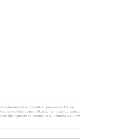
rência unicamente à atividade empresarial do ENI ou
poderá solicitar a sua retificação, contactando, para o
 autorização expressa da Informa D&B. A Informa D&B tem