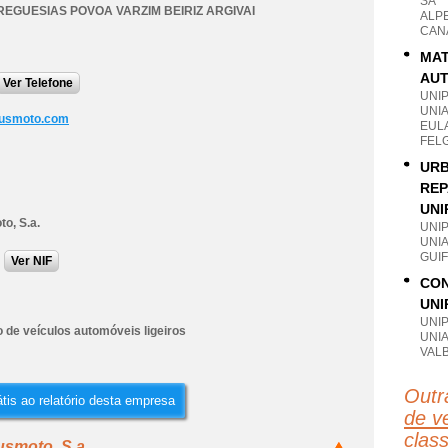
SA
REGUESIAS POVOA VARZIM BEIRIZ ARGIVAI
ALP
CAN
MAT
AUT
Ver Telefone
UNI
UNI
usmoto.com
EUL
FEL
URB
REP
UNI
o, S.a.
UNI
UNI
GUI
Ver NIF
CON
UNI
UNI
 de veículos automóveis ligeiros
UNI
VAL
Outr
tis ao relatório desta empresa
de ve
clas
usmoto, S.a.