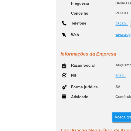
Freguesia
UNIAO F
Concelho
PORTO
Telefone
25269...
Web
www.aug
Informações da Empresa
Razão Social
Augusmot
NIF
5060...
Forma jurídica
SA
Atividade
Comércio
Aceda grá
Localização Geográfica de Aug