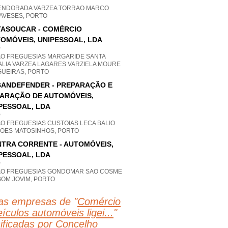
ENDORADA VARZEA TORRAO MARCO
AVESES, PORTO
ASOUCAR - COMÉRCIO
OMÓVEIS, UNIPESSOAL, LDA
P
AO FREGUESIAS MARGARIDE SANTA
ALIA VARZEA LAGARES VARZIELA MOURE
GUEIRAS, PORTO
ANDEFENDER - PREPARAÇÃO E
ARAÇÃO DE AUTOMÓVEIS,
PESSOAL, LDA
P
AO FREGUESIAS CUSTOIAS LECA BALIO
FOES MATOSINHOS, PORTO
TRA CORRENTE - AUTOMÓVEIS,
PESSOAL, LDA
P
AO FREGUESIAS GONDOMAR SAO COSME
BOM JOVIM, PORTO
as empresas de "
Comércio
ículos automóveis ligei...
"
sificadas por Concelho