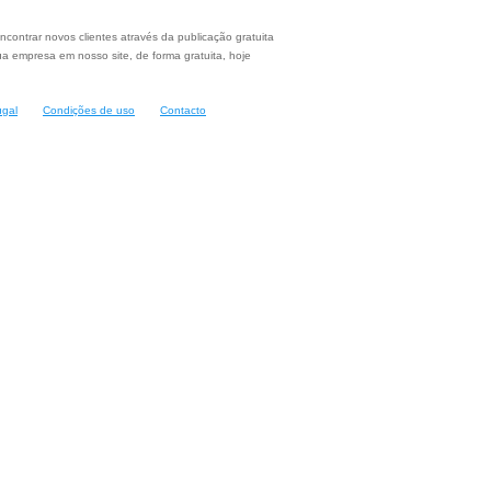
ncontrar novos clientes através da publicação gratuita
a empresa em nosso site, de forma gratuita, hoje
ugal
Condições de uso
Contacto