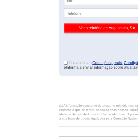
Telefone
Li e aceito as
Condições gerais
,
Condiçõ
eInforma a enviar informação sobre atualiza
(1) A informação constante do presente relatório resul
empresa a que se refere, sendo apenas possível utilizá
efeito, o Serviço de Apoio ao Cliente eInforma. O pres
a sua base de dados legalizada pela Comissão Naciona