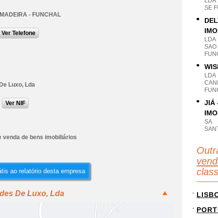
LDA
SE 
 MADEIRA - FUNCHAL
DEL
IMO
Ver Telefone
LDA
SAO
FUN
WIS
LDA
CANI
 De Luxo, Lda
FUN
JIÁ
Ver NIF
IMO
SA
SAN
 venda de bens imobiliários
Outr
vend
clas
tis ao relatório desta empresa
udes De Luxo, Lda
LISB
PORT