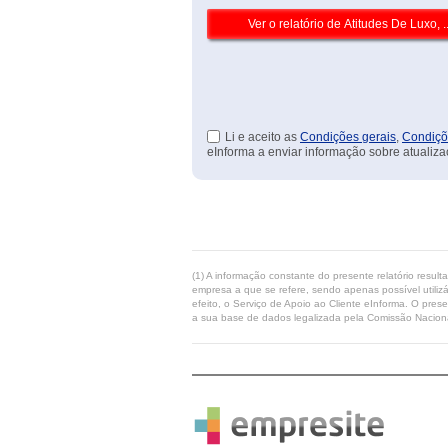
Li e aceito as
Condições gerais
,
Condiçõ
eInforma a enviar informação sobre atualiza
(1) A informação constante do presente relatório resul
empresa a que se refere, sendo apenas possível utilizá
efeito, o Serviço de Apoio ao Cliente eInforma. O pres
a sua base de dados legalizada pela Comissão Naciona