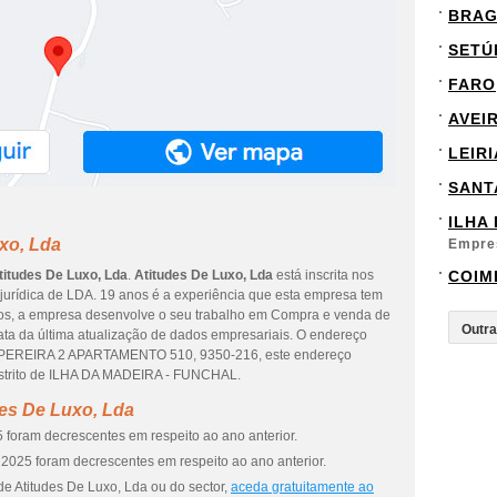
BRA
SETÚ
FARO
AVEI
LEIRI
SANT
ILHA
xo, Lda
Empre
titudes De Luxo, Lda
.
Atitudes De Luxo, Lda
está inscrita nos
COIM
 jurídica de LDA. 19 anos é a experiência que esta empresa tem
dos, a empresa desenvolve o seu trabalho em Compra e venda de
data da última atualização de dados empresariais. O endereço
EREIRA 2 APARTAMENTO 510, 9350-216, este endereço
istrito de ILHA DA MADEIRA - FUNCHAL.
des De Luxo, Lda
 foram decrescentes em respeito ao ano anterior.
2025 foram decrescentes em respeito ao ano anterior.
de Atitudes De Luxo, Lda ou do sector,
aceda gratuitamente ao