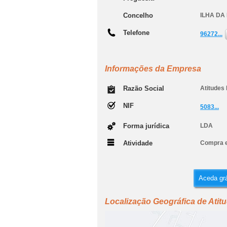
Concelho
ILHA DA
Telefone
96272...
Informações da Empresa
Razão Social
Atitudes
NIF
5083...
Forma jurídica
LDA
Atividade
Compra e
Aceda grá
Localização Geográfica de Atit