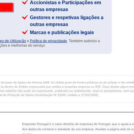
Accionistas e Participações em
outras empresas
Gestores e respetivas ligações a
outras empresas
Marcas e publicações legais
es de Utilização
e
Política de privacidade
. Também autorizo a
ções e melhorias do serviço.
ta da base de dados da Informa D&B, foi obtida junto de fontes públicas ou do próprio e faz refe
-la dentro do âmbito empresarial que realiza a respetiva empresa ou ENI. Caso detete algum erro 
ente relatório não pode ser reproduzido, publicado ou redistribuído, total ou parcialmente, sem
l de Proteção de Dados (Autorização Nº 32/96, emitida a 27/02/1996).
Empresite Portugal é o maior diretório de empresas de Portugal, que o ajuda a e
dos dados de contacto e atividade da sua empresa. Atualize a página web da su