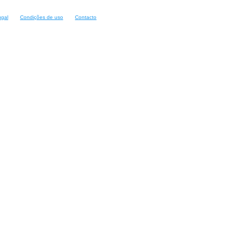
ugal
Condições de uso
Contacto