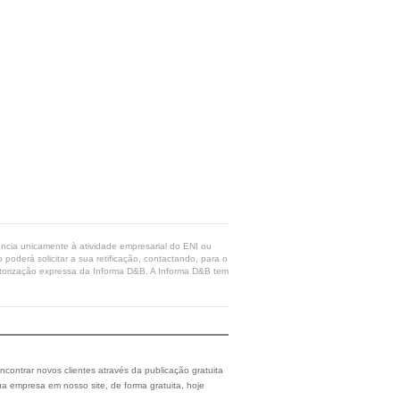
rência unicamente à atividade empresarial do ENI ou
poderá solicitar a sua retificação, contactando, para o
 autorização expressa da Informa D&B. A Informa D&B tem
ncontrar novos clientes através da publicação gratuita
a empresa em nosso site, de forma gratuita, hoje