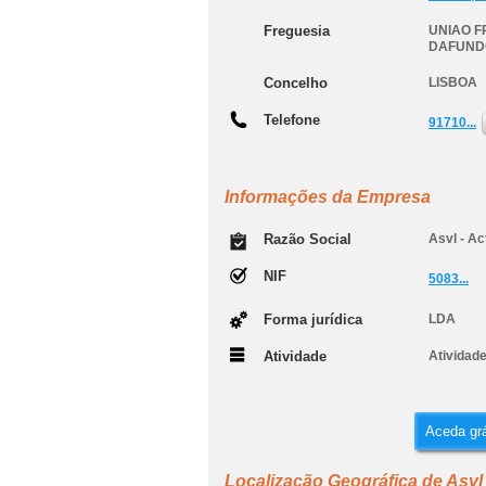
Freguesia
UNIAO F
DAFUND
Concelho
LISBOA
Telefone
91710...
Informações da Empresa
Razão Social
Asvl - Ac
NIF
5083...
Forma jurídica
LDA
Atividade
Atividade
Aceda grá
Localização Geográfica de Asvl