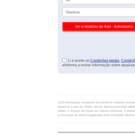
Telefone
Li e aceito as
Condições gerais
,
Condiçõ
eInforma a enviar informação sobre atualiza
(1) A informação constante do presente relatório resul
empresa a que se refere, sendo apenas possível utilizá
efeito, o Serviço de Apoio ao Cliente eInforma. O pres
a sua base de dados legalizada pela Comissão Naciona