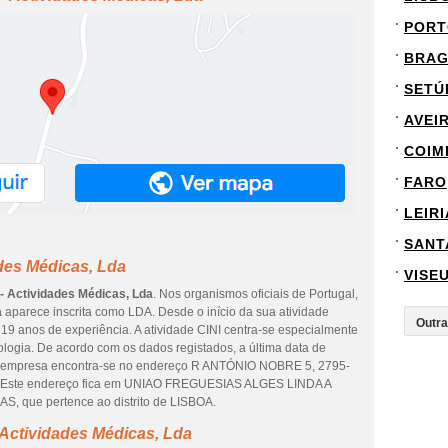
PORT
BRA
SETÚ
AVEI
COIM
FARO
LEIRI
SANT
ades Médicas, Lda
VISE
 - Actividades Médicas, Lda
. Nos organismos oficiais de Portugal,
a
aparece inscrita como LDA. Desde o início da sua atividade
19 anos de experiência. A atividade CINI centra-se especialmente
ologia. De acordo com os dados registados, a última data de
. A empresa encontra-se no endereço R ANTÓNIO NOBRE 5, 2795-
ste endereço fica em UNIAO FREGUESIAS ALGES LINDA A
ue pertence ao distrito de LISBOA.
 Actividades Médicas, Lda