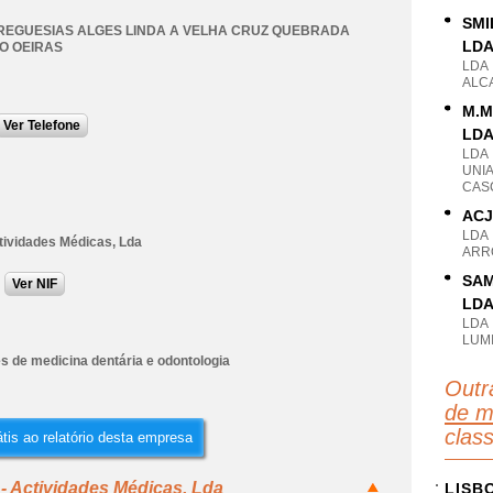
SMI
REGUESIAS ALGES LINDA A VELHA CRUZ QUEBRADA
LD
O OEIRAS
LDA
ALC
M.M
Ver Telefone
LD
LDA
UNI
CASC
ACJ
LDA
tividades Médicas, Lda
ARRO
SAM
Ver NIF
LD
LDA
LUMI
s de medicina dentária e odontologia
Outr
de m
clas
tis ao relatório desta empresa
 - Actividades Médicas, Lda
LISB