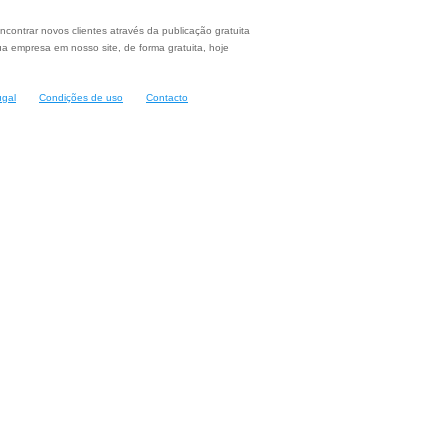
ncontrar novos clientes através da publicação gratuita
a empresa em nosso site, de forma gratuita, hoje
ugal
Condições de uso
Contacto