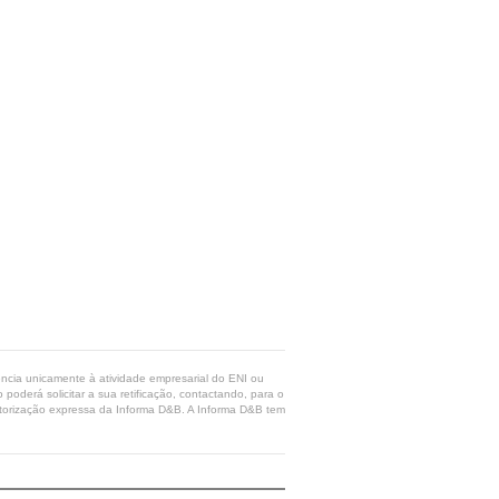
rência unicamente à atividade empresarial do ENI ou
poderá solicitar a sua retificação, contactando, para o
 autorização expressa da Informa D&B. A Informa D&B tem