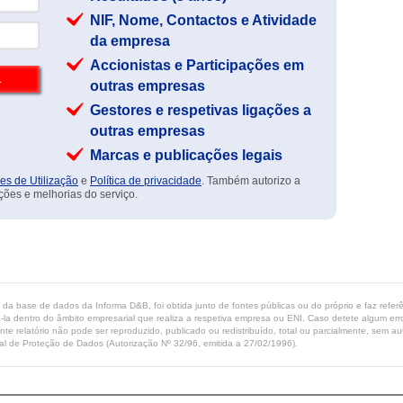
NIF, Nome, Contactos e Atividade
da empresa
Accionistas e Participações em
outras empresas
Gestores e respetivas ligações a
outras empresas
Marcas e publicações legais
es de Utilização
e
Política de privacidade
. Também autorizo a
ções e melhorias do serviço.
ta da base de dados da Informa D&B, foi obtida junto de fontes públicas ou do próprio e faz refe
-la dentro do âmbito empresarial que realiza a respetiva empresa ou ENI. Caso detete algum erro 
ente relatório não pode ser reproduzido, publicado ou redistribuído, total ou parcialmente, sem
l de Proteção de Dados (Autorização Nº 32/96, emitida a 27/02/1996).