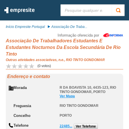
Pesquisar:
Início Empresite Portugal
Associação De Traba...
Informação oferecida por
Associação De Trabalhadores Estudantes E
Estudantes Nocturnos Da Escola Secundária De Rio
Tinto
Outras atividades associativas, n.e., RIO TINTO GONDOMAR
(
0
votos)
Endereço e contato
Morada
R DA BOAVISTA 10, 4435-123
,
RIO
TINTO GONDOMAR
,
PORTO
Ver Mapa
Freguesia
RIO TINTO GONDOMAR
Concelho
PORTO
Telefone
22485...
Ver Telefone