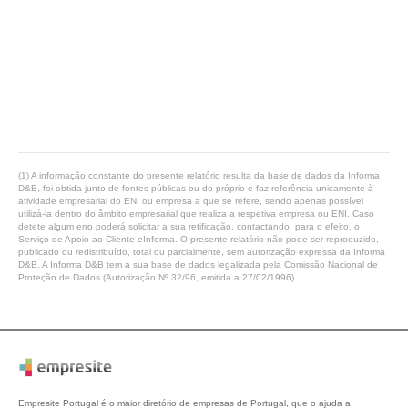
(1) A informação constante do presente relatório resulta da base de dados da Informa
D&B, foi obtida junto de fontes públicas ou do próprio e faz referência unicamente à
atividade empresarial do ENI ou empresa a que se refere, sendo apenas possível
utilizá-la dentro do âmbito empresarial que realiza a respetiva empresa ou ENI. Caso
detete algum erro poderá solicitar a sua retificação, contactando, para o efeito, o
Serviço de Apoio ao Cliente eInforma. O presente relatório não pode ser reproduzido,
publicado ou redistribuído, total ou parcialmente, sem autorização expressa da Informa
D&B. A Informa D&B tem a sua base de dados legalizada pela Comissão Nacional de
Proteção de Dados (Autorização Nº 32/96, emitida a 27/02/1996).
Empresite Portugal é o maior diretório de empresas de Portugal, que o ajuda a