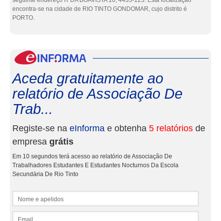
seguinte endereço R DA BOAVISTA 10, 4435-123. Esta localização
encontra-se na cidade de RIO TINTO GONDOMAR, cujo distrito é
PORTO.
eInf
Aceda gratuitamente ao
relatório de Associação De
Trab...
Registe-se na
eInforma
e obtenha
5 relatórios
de
empresa
grátis
Em 10 segundos terá acesso ao relatório de Associação De
Trabalhadores Estudantes E Estudantes Nocturnos Da Escola
Secundária De Rio Tinto
Nome e apelidos
Email