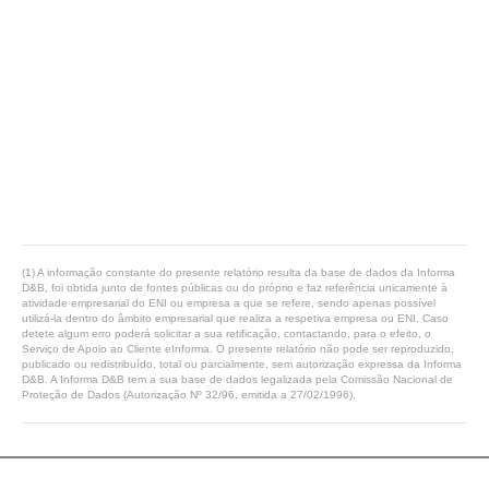
(1) A informação constante do presente relatório resulta da base de dados da Informa
D&B, foi obtida junto de fontes públicas ou do próprio e faz referência unicamente à
atividade empresarial do ENI ou empresa a que se refere, sendo apenas possível
utilizá-la dentro do âmbito empresarial que realiza a respetiva empresa ou ENI. Caso
detete algum erro poderá solicitar a sua retificação, contactando, para o efeito, o
Serviço de Apoio ao Cliente eInforma. O presente relatório não pode ser reproduzido,
publicado ou redistribuído, total ou parcialmente, sem autorização expressa da Informa
D&B. A Informa D&B tem a sua base de dados legalizada pela Comissão Nacional de
Proteção de Dados (Autorização Nº 32/96, emitida a 27/02/1996).