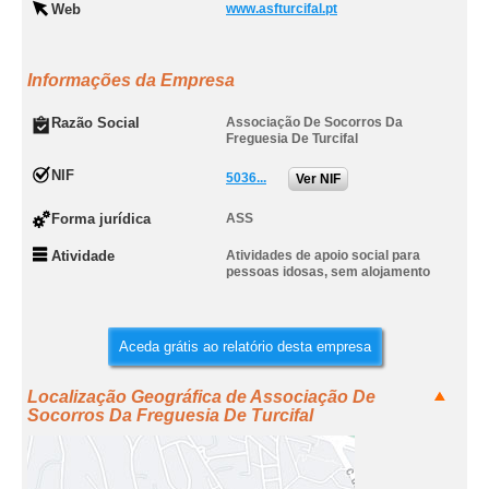
Web
www.asfturcifal.pt
Informações da Empresa
Razão Social
Associação De Socorros Da
Freguesia De Turcifal
NIF
5036...
Ver NIF
Forma jurídica
ASS
Atividade
Atividades de apoio social para
pessoas idosas, sem alojamento
Aceda grátis ao relatório desta empresa
Localização Geográfica de Associação De
Socorros Da Freguesia De Turcifal