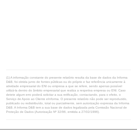
(1) A informação constante do presente relatório resulta da base de dados da Informa
D&B, foi obtida junto de fontes públicas ou do próprio e faz referência unicamente à
atividade empresarial do ENI ou empresa a que se refere, sendo apenas possível
utilizá-la dentro do âmbito empresarial que realiza a respetiva empresa ou ENI. Caso
detete algum erro poderá solicitar a sua retificação, contactando, para o efeito, o
Serviço de Apoio ao Cliente eInforma. O presente relatório não pode ser reproduzido,
publicado ou redistribuído, total ou parcialmente, sem autorização expressa da Informa
D&B. A Informa D&B tem a sua base de dados legalizada pela Comissão Nacional de
Proteção de Dados (Autorização Nº 32/96, emitida a 27/02/1996).