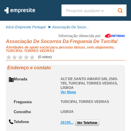
Pesquisar:
Início Empresite Portugal
Associação De Socor...
Informação oferecida por
Associação De Socorros Da Freguesia De Turcifal
Atividades de apoio social para pessoas idosas, sem alojamento,
TURCIFAL TORRES VEDRAS
(
0
votos)
Endereço e contato
Morada
ALT DE SANTO AMARO S/N, 2565-
785
,
TURCIFAL TORRES VEDRAS
,
LISBOA
Ver Mapa
Freguesia
TURCIFAL TORRES VEDRAS
Concelho
LISBOA
Telefone
26195...
Ver Telefone