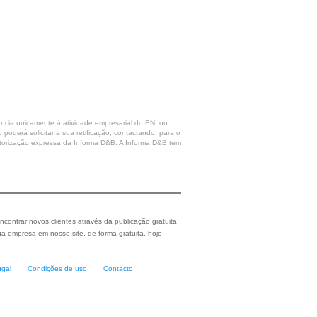
rência unicamente à atividade empresarial do ENI ou
poderá solicitar a sua retificação, contactando, para o
 autorização expressa da Informa D&B. A Informa D&B tem
ncontrar novos clientes através da publicação gratuita
a empresa em nosso site, de forma gratuita, hoje
ugal
Condições de uso
Contacto