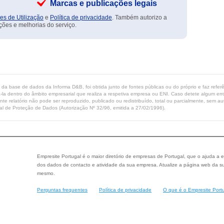
Marcas e publicações legais
es de Utilização
e
Política de privacidade
. Também autorizo a
ções e melhorias do serviço.
ta da base de dados da Informa D&B, foi obtida junto de fontes públicas ou do próprio e faz refe
-la dentro do âmbito empresarial que realiza a respetiva empresa ou ENI. Caso detete algum erro 
ente relatório não pode ser reproduzido, publicado ou redistribuído, total ou parcialmente, sem
l de Proteção de Dados (Autorização Nº 32/96, emitida a 27/02/1996).
Empresite Portugal é o maior diretório de empresas de Portugal, que o ajuda a e
dos dados de contacto e atividade da sua empresa. Atualize a página web da su
mesmo.
Perguntas frequentes
Política de privacidade
O que é o Empresite Port