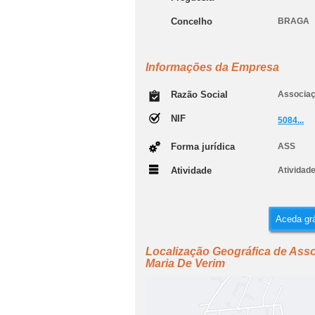
Concelho
BRAGA
Informações da Empresa
Razão Social
Associaç
NIF
5084...
Forma jurídica
ASS
Atividade
Atividad
Aceda grá
Localização Geográfica de Ass
Maria De Verim