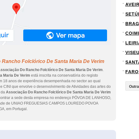
AVEI
SETÚ
BRA
COIM
LEIRI
VISE
 Rancho Folclórico De Santa Maria De Verim
SANT
ssociação Do Rancho Folclórico De Santa Maria De Verim
.
FARO
a Maria De Verim
está inscrita na conservatória do registo
tem 18 anos de experiência desempenhada no sector ao qual
ade CINI que envolve o desenvolvimento de Atividades das artes do
s da
Associação Do Rancho Folclórico De Santa Maria De Verim
encontrar a sede desta empresa no endereço PÓVOA DE LANHOSO,
a cidade de UNIAO FREGUESIAS CAMPOS LOUREDO POVOA
GA, em Portugal.