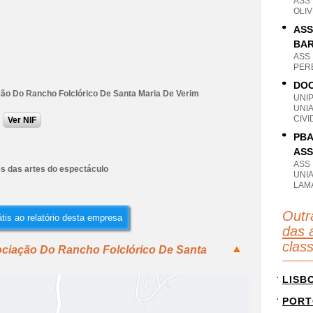
ASS
OLI
ASS
BA
ASS
PER
DOC
ão Do Rancho Folclórico De Santa Maria De Verim
UNI
UNI
CIVI
Ver NIF
PBA
ASS
ASS
es das artes do espectáculo
UNI
LAM
Outr
tis ao relatório desta empresa
das 
clas
ociação Do Rancho Folclórico De Santa
LISB
PORT