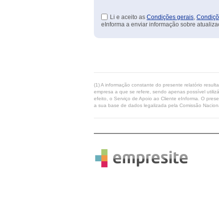
Li e aceito as
Condições gerais
,
Condiçõ
eInforma a enviar informação sobre atualiza
(1) A informação constante do presente relatório resul
empresa a que se refere, sendo apenas possível utilizá
efeito, o Serviço de Apoio ao Cliente eInforma. O pres
a sua base de dados legalizada pela Comissão Naciona