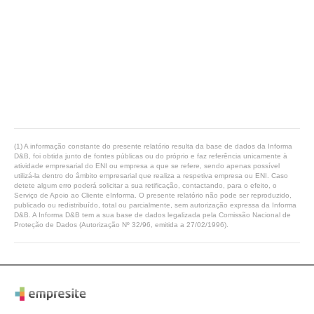
(1) A informação constante do presente relatório resulta da base de dados da Informa
D&B, foi obtida junto de fontes públicas ou do próprio e faz referência unicamente à
atividade empresarial do ENI ou empresa a que se refere, sendo apenas possível
utilizá-la dentro do âmbito empresarial que realiza a respetiva empresa ou ENI. Caso
detete algum erro poderá solicitar a sua retificação, contactando, para o efeito, o
Serviço de Apoio ao Cliente eInforma. O presente relatório não pode ser reproduzido,
publicado ou redistribuído, total ou parcialmente, sem autorização expressa da Informa
D&B. A Informa D&B tem a sua base de dados legalizada pela Comissão Nacional de
Proteção de Dados (Autorização Nº 32/96, emitida a 27/02/1996).