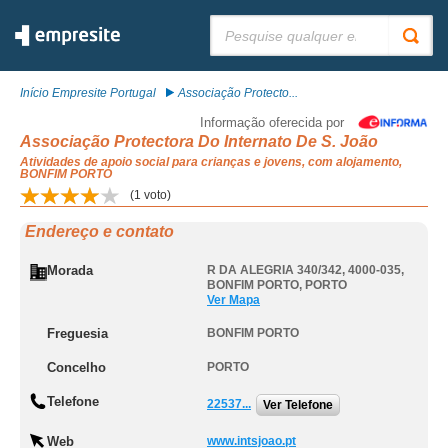
Pesquisar:
Início Empresite Portugal
Associação Protecto...
Informação oferecida por
Associação Protectora Do Internato De S. João
Atividades de apoio social para crianças e jovens, com alojamento,
BONFIM PORTO
(
1
voto)
Endereço e contato
Morada
R DA ALEGRIA 340/342, 4000-035
,
BONFIM PORTO
,
PORTO
Ver Mapa
Freguesia
BONFIM PORTO
Concelho
PORTO
Telefone
22537...
Ver Telefone
Web
www.intsjoao.pt