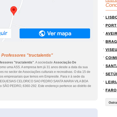
Conc
LISB
PORT
AVEI
BRA
VISE
Professores "tructalentis"
COIM
essores "tructalentis"
. A sociedade
Associação De
SANT
como uma ASS. A empresa tem já 31 anos desde a data da sua
es no sector de Associações culturais e recreativas. O dia 15 de
SETÚ
dos empresariais que temos em Empresite. Para ir à sede da
O FREGUESIAS CELORICO SAO PEDRO SANTA MARIA VILA BOA
LEIRI
SÃO PEDRO, 6360-292. Este endereço pertence ao distrito de
FARO
eInforma