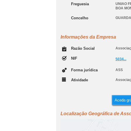
Freguesia
UNIAO F
BOA MO
Concelho
GUARD
Informações da Empresa
Razão Social
Associaç
NIF
5034...
Forma jurídica
ASS
Atividade
Associaç
Aceda grá
Localização Geográfica de Asso