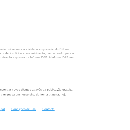
rência unicamente à atividade empresarial do ENI ou
poderá solicitar a sua retificação, contactando, para o
 autorização expressa da Informa D&B. A Informa D&B tem
ncontrar novos clientes através da publicação gratuita
a empresa em nosso site, de forma gratuita, hoje
ugal
Condições de uso
Contacto