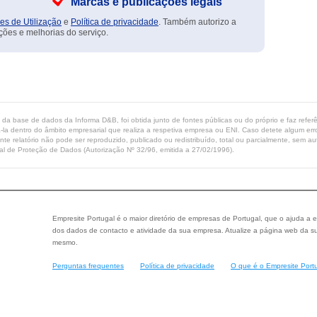
Marcas e publicações legais
es de Utilização
e
Política de privacidade
. Também autorizo a
ções e melhorias do serviço.
ta da base de dados da Informa D&B, foi obtida junto de fontes públicas ou do próprio e faz refe
-la dentro do âmbito empresarial que realiza a respetiva empresa ou ENI. Caso detete algum erro 
ente relatório não pode ser reproduzido, publicado ou redistribuído, total ou parcialmente, sem
l de Proteção de Dados (Autorização Nº 32/96, emitida a 27/02/1996).
Empresite Portugal é o maior diretório de empresas de Portugal, que o ajuda a e
dos dados de contacto e atividade da sua empresa. Atualize a página web da su
mesmo.
Perguntas frequentes
Política de privacidade
O que é o Empresite Port