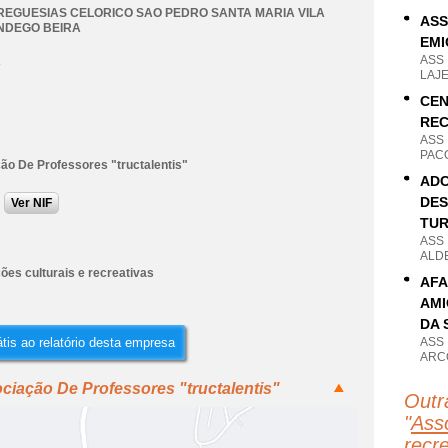
REGUESIAS CELORICO SAO PEDRO SANTA MARIA VILA
ASS
NDEGO BEIRA
EMI
ASS
A
LAJ
CEN
REC
ASS
PAC
ão De Professores "tructalentis"
ADC
DES
Ver NIF
TUR
ASS
ALD
ões culturais e recreativas
AFA
AMI
DA 
tis ao relatório desta empresa
ASS
ARC
ciação De Professores "tructalentis"
Outr
"
Asso
recr