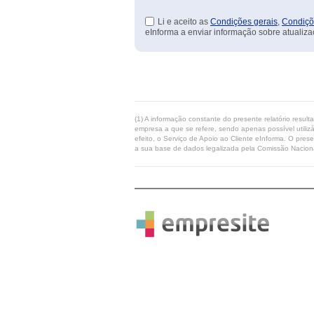
Li e aceito as
Condições gerais
,
Condiçõ
eInforma a enviar informação sobre atualiza
(1) A informação constante do presente relatório resul
empresa a que se refere, sendo apenas possível utilizá
efeito, o Serviço de Apoio ao Cliente eInforma. O pres
a sua base de dados legalizada pela Comissão Naciona