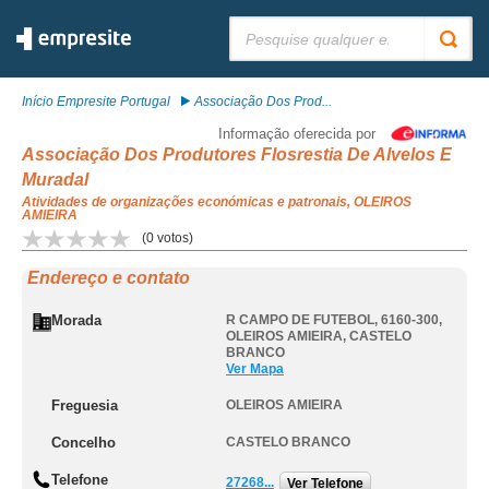
Pesquisar:
Início Empresite Portugal
Associação Dos Prod...
Informação oferecida por
Associação Dos Produtores Flosrestia De Alvelos E
Muradal
Atividades de organizações económicas e patronais, OLEIROS
AMIEIRA
(
0
votos)
Endereço e contato
Morada
R CAMPO DE FUTEBOL, 6160-300
,
OLEIROS AMIEIRA
,
CASTELO
BRANCO
Ver Mapa
Freguesia
OLEIROS AMIEIRA
Concelho
CASTELO BRANCO
Telefone
27268...
Ver Telefone