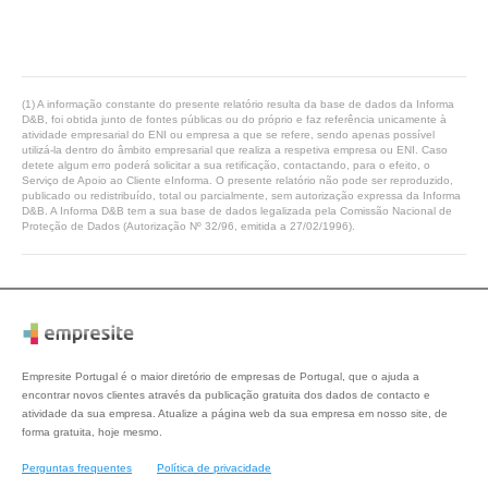
(1) A informação constante do presente relatório resulta da base de dados da Informa
D&B, foi obtida junto de fontes públicas ou do próprio e faz referência unicamente à
atividade empresarial do ENI ou empresa a que se refere, sendo apenas possível
utilizá-la dentro do âmbito empresarial que realiza a respetiva empresa ou ENI. Caso
detete algum erro poderá solicitar a sua retificação, contactando, para o efeito, o
Serviço de Apoio ao Cliente eInforma. O presente relatório não pode ser reproduzido,
publicado ou redistribuído, total ou parcialmente, sem autorização expressa da Informa
D&B. A Informa D&B tem a sua base de dados legalizada pela Comissão Nacional de
Proteção de Dados (Autorização Nº 32/96, emitida a 27/02/1996).
Empresite Portugal é o maior diretório de empresas de Portugal, que o ajuda a
encontrar novos clientes através da publicação gratuita dos dados de contacto e
atividade da sua empresa. Atualize a página web da sua empresa em nosso site, de
forma gratuita, hoje mesmo.
Perguntas frequentes
Política de privacidade