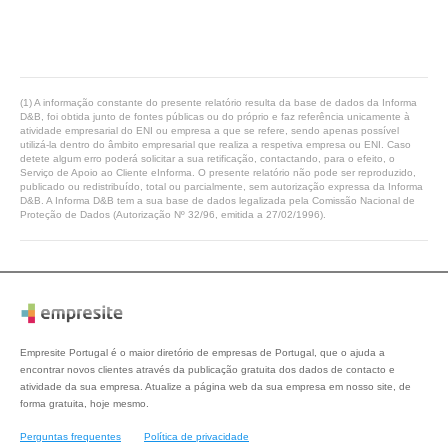
(1) A informação constante do presente relatório resulta da base de dados da Informa
D&B, foi obtida junto de fontes públicas ou do próprio e faz referência unicamente à
atividade empresarial do ENI ou empresa a que se refere, sendo apenas possível
utilizá-la dentro do âmbito empresarial que realiza a respetiva empresa ou ENI. Caso
detete algum erro poderá solicitar a sua retificação, contactando, para o efeito, o
Serviço de Apoio ao Cliente eInforma. O presente relatório não pode ser reproduzido,
publicado ou redistribuído, total ou parcialmente, sem autorização expressa da Informa
D&B. A Informa D&B tem a sua base de dados legalizada pela Comissão Nacional de
Proteção de Dados (Autorização Nº 32/96, emitida a 27/02/1996).
Empresite Portugal é o maior diretório de empresas de Portugal, que o ajuda a
encontrar novos clientes através da publicação gratuita dos dados de contacto e
atividade da sua empresa. Atualize a página web da sua empresa em nosso site, de
forma gratuita, hoje mesmo.
Perguntas frequentes
Política de privacidade