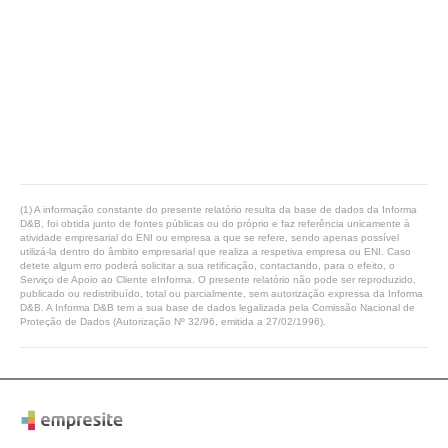
(1) A informação constante do presente relatório resulta da base de dados da Informa
D&B, foi obtida junto de fontes públicas ou do próprio e faz referência unicamente à
atividade empresarial do ENI ou empresa a que se refere, sendo apenas possível
utilizá-la dentro do âmbito empresarial que realiza a respetiva empresa ou ENI. Caso
detete algum erro poderá solicitar a sua retificação, contactando, para o efeito, o
Serviço de Apoio ao Cliente eInforma. O presente relatório não pode ser reproduzido,
publicado ou redistribuído, total ou parcialmente, sem autorização expressa da Informa
D&B. A Informa D&B tem a sua base de dados legalizada pela Comissão Nacional de
Proteção de Dados (Autorização Nº 32/96, emitida a 27/02/1996).