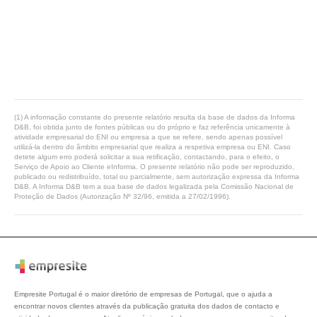
(1) A informação constante do presente relatório resulta da base de dados da Informa
D&B, foi obtida junto de fontes públicas ou do próprio e faz referência unicamente à
atividade empresarial do ENI ou empresa a que se refere, sendo apenas possível
utilizá-la dentro do âmbito empresarial que realiza a respetiva empresa ou ENI. Caso
detete algum erro poderá solicitar a sua retificação, contactando, para o efeito, o
Serviço de Apoio ao Cliente eInforma. O presente relatório não pode ser reproduzido,
publicado ou redistribuído, total ou parcialmente, sem autorização expressa da Informa
D&B. A Informa D&B tem a sua base de dados legalizada pela Comissão Nacional de
Proteção de Dados (Autorização Nº 32/96, emitida a 27/02/1996).
Empresite Portugal é o maior diretório de empresas de Portugal, que o ajuda a
encontrar novos clientes através da publicação gratuita dos dados de contacto e