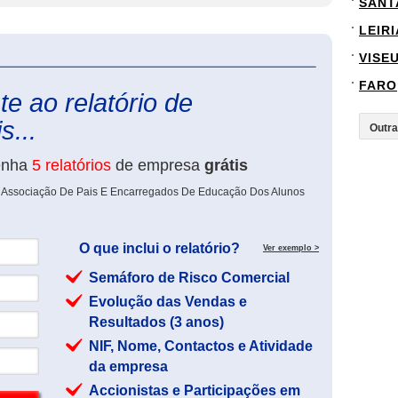
SANT
LEIRI
VISE
eInforma
FARO
e ao relatório de
s...
enha
5 relatórios
de empresa
grátis
de Associação De Pais E Encarregados De Educação Dos Alunos
O que inclui o relatório?
Ver exemplo >
Semáforo de Risco Comercial
Evolução das Vendas e
Resultados (3 anos)
NIF, Nome, Contactos e Atividade
da empresa
Accionistas e Participações em