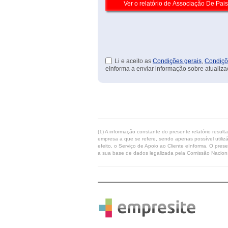
Li e aceito as
Condições gerais
,
Condiçõ
eInforma a enviar informação sobre atualiza
(1) A informação constante do presente relatório resul
empresa a que se refere, sendo apenas possível utilizá
efeito, o Serviço de Apoio ao Cliente eInforma. O pres
a sua base de dados legalizada pela Comissão Naciona