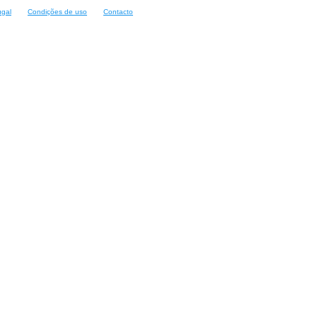
ugal
Condições de uso
Contacto