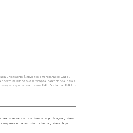
rência unicamente à atividade empresarial do ENI ou
poderá solicitar a sua retificação, contactando, para o
 autorização expressa da Informa D&B. A Informa D&B tem
ncontrar novos clientes através da publicação gratuita
a empresa em nosso site, de forma gratuita, hoje