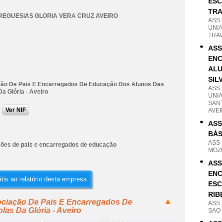
ESC
TRA
REGUESIAS GLORIA VERA CRUZ AVEIRO
ASS
UNI
TRAV
ASS
ENC
ALU
SIL
ão De Pais E Encarregados De Educação Dos Alunos Das
ASS
a Glória - Aveiro
UNIA
SANT
Ver NIF
AVE
ASS
BÁS
ASS
ões de pais e encarregados de educação
MOZE
ASS
ENC
tis ao relatório desta empresa
ESC
RIB
ociação De Pais E Encarregados De
ASS
as Da Glória - Aveiro
SAO 