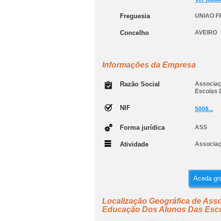
Freguesia
UNIAO F
Concelho
AVEIRO
Informações da Empresa
Razão Social
Associaç
Escolas D
NIF
5008...
Forma jurídica
ASS
Atividade
Associaç
Aceda grá
Localização Geográfica de Ass
Educação Dos Alunos Das Escol