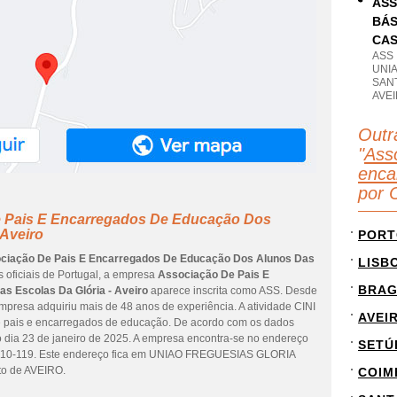
ASS
BÁS
CA
ASS
UNIA
SANT
AVE
Outr
"
Ass
enca
por 
e Pais E Encarregados De Educação Dos
 Aveiro
PORT
ciação De Pais E Encarregados De Educação Dos Alunos Das
LISB
 oficiais de Portugal, a empresa
Associação De Pais E
BRA
s Escolas Da Glória - Aveiro
aparece inscrita como ASS. Desde
empresa adquiriu mais de 48 anos de experiência. A atividade CINI
AVEI
e pais e encarregados de educação. De acordo com os dados
do dia 23 de janeiro de 2025. A empresa encontra-se no endereço
SETÚ
0-119. Este endereço fica em UNIAO FREGUESIAS GLORIA
to de AVEIRO.
COIM