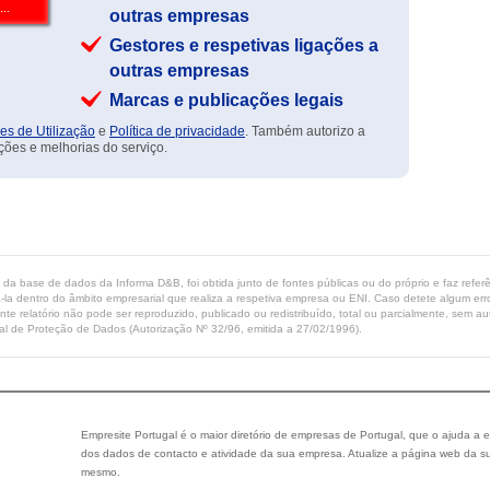
outras empresas
Gestores e respetivas ligações a
outras empresas
Marcas e publicações legais
es de Utilização
e
Política de privacidade
. Também autorizo a
ções e melhorias do serviço.
ta da base de dados da Informa D&B, foi obtida junto de fontes públicas ou do próprio e faz refe
-la dentro do âmbito empresarial que realiza a respetiva empresa ou ENI. Caso detete algum erro 
ente relatório não pode ser reproduzido, publicado ou redistribuído, total ou parcialmente, sem
l de Proteção de Dados (Autorização Nº 32/96, emitida a 27/02/1996).
Empresite Portugal é o maior diretório de empresas de Portugal, que o ajuda a e
dos dados de contacto e atividade da sua empresa. Atualize a página web da su
mesmo.