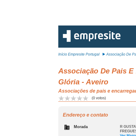
Início Empresite Portugal
Associação De Pai
Associação De Pais E
Glória - Aveiro
Associações de pais e encarr
(
0
votos)
Endereço e contato
Morada
R GUSTA
FREGUES
Ver Mapa