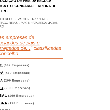
OCIAÇÃO DE PAIS DA ESCOLA
ICA E SECUNDÁRIA FERREIRA DE
STRO
O FREGUESIAS OLIVEIRA AZEMEIS
IAGO RIBA UL MACINHATA SEIXA MADAIL,
IRO
as empresas de
ociações de pais e
rregados de...
" classificadas
Concelho
O
(687 Empresas)
OA
(469 Empresas)
GA
(299 Empresas)
RO
(268 Empresas)
BAL
(169 Empresas)
BRA
(128 Empresas)