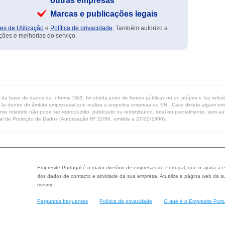
outras empresas
Marcas e publicações legais
es de Utilização
e
Política de privacidade
. Também autorizo a
ções e melhorias do serviço.
ta da base de dados da Informa D&B, foi obtida junto de fontes públicas ou do próprio e faz refe
-la dentro do âmbito empresarial que realiza a respetiva empresa ou ENI. Caso detete algum erro 
ente relatório não pode ser reproduzido, publicado ou redistribuído, total ou parcialmente, sem
l de Proteção de Dados (Autorização Nº 32/96, emitida a 27/02/1996).
Empresite Portugal é o maior diretório de empresas de Portugal, que o ajuda a e
dos dados de contacto e atividade da sua empresa. Atualize a página web da su
mesmo.
Perguntas frequentes
Política de privacidade
O que é o Empresite Port