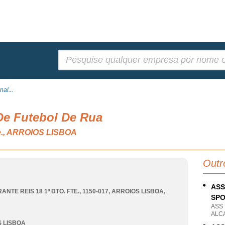
Pesquisar:
al...
De Futebol De Rua
n.e., ARROIOS LISBOA
Outr
ASS
ANTE REIS 18 1º DTO. FTE., 1150-017
,
ARROIOS LISBOA
,
SP
ASS
ALC
 LISBOA