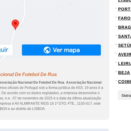
LISB
PORT
FARO
BRA
SANT
SETÚ
AVEI
LEIRI
BEJA
cional De Futebol De Rua
COIM
ssociação Nacional De Futebol De Rua
.
Associação Nacional
smos oficiais de Portugal sob a forma jurídica de ASS. 19 anos é a
r. De acordo com os dados registados, a empresa desenvolve o
as, n.e.. 07 de novembro de 2025 é a data da última atualização
empresa é AV ALMIRANTE REIS 18 1º DTO. FTE., 1150-017, este
OA e ao distrito de LISBOA.