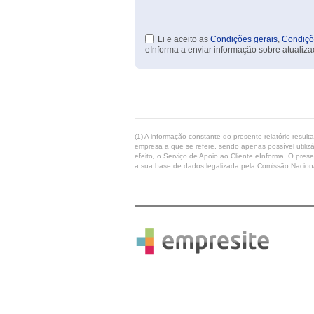
Li e aceito as
Condições gerais
,
Condiçõ
eInforma a enviar informação sobre atualiza
(1) A informação constante do presente relatório resul
empresa a que se refere, sendo apenas possível utilizá
efeito, o Serviço de Apoio ao Cliente eInforma. O pres
a sua base de dados legalizada pela Comissão Naciona