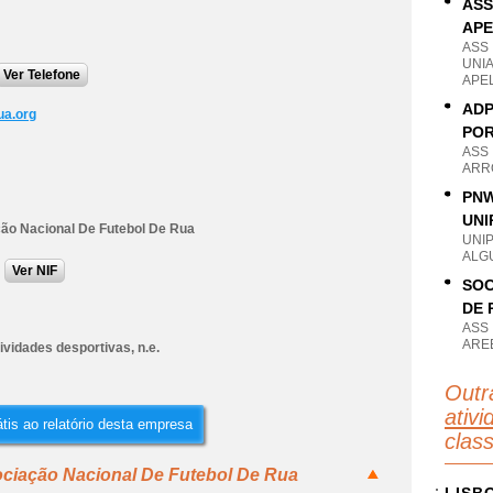
ASS
AP
ASS
UNI
Ver Telefone
APE
ADP
ua.org
POR
ASS
ARRO
PNW
UNI
ão Nacional De Futebol De Rua
UNI
ALG
Ver NIF
SOC
DE 
ASS
AREE
ividades desportivas, n.e.
Outr
ativi
tis ao relatório desta empresa
clas
ociação Nacional De Futebol De Rua