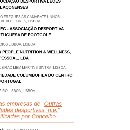
OCIAÇÃO DESPORTIVA LEÕES
ELAÇONENSES
AO FREGUESIAS CAMARATE UNHOS
LACAO LOURES, LISBOA
FG - ASSOCIAÇÃO DESPORTIVA
TUGUESA DE FOOTGOLF
IOS LISBOA, LISBOA
 PEOPLE NUTRITION & WELLNESS,
PESSOAL, LDA
P
UEIRAO MEM MARTINS SINTRA, LISBOA
IEDADE COLUMBOFILA DO CENTRO
PORTUGAL
IRO LISBOA, LISBOA
as empresas de "
Outras
dades desportivas, n.e.
"
sificadas por Concelho