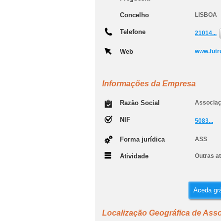
Concelho
LISBOA
Telefone
21014...
Web
www.futr
Informações da Empresa
Razão Social
Associaç
NIF
5083...
Forma jurídica
ASS
Atividade
Outras at
Aceda grá
Localização Geográfica de Ass