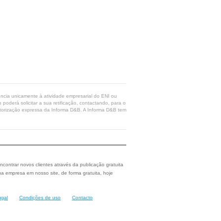
rência unicamente à atividade empresarial do ENI ou
poderá solicitar a sua retificação, contactando, para o
 autorização expressa da Informa D&B. A Informa D&B tem
ncontrar novos clientes através da publicação gratuita
a empresa em nosso site, de forma gratuita, hoje
ugal
Condições de uso
Contacto