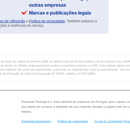
outras empresas
Marcas e publicações legais
es de Utilização
e
Política de privacidade
. Também autorizo a
ções e melhorias do serviço.
ta da base de dados da Informa D&B, foi obtida junto de fontes públicas ou do próprio e faz refe
-la dentro do âmbito empresarial que realiza a respetiva empresa ou ENI. Caso detete algum erro 
ente relatório não pode ser reproduzido, publicado ou redistribuído, total ou parcialmente, sem
l de Proteção de Dados (Autorização Nº 32/96, emitida a 27/02/1996).
Empresite Portugal é o maior diretório de empresas de Portugal, que o ajuda a e
dos dados de contacto e atividade da sua empresa. Atualize a página web da su
mesmo.
Perguntas frequentes
Política de privacidade
O que é o Empresite Port