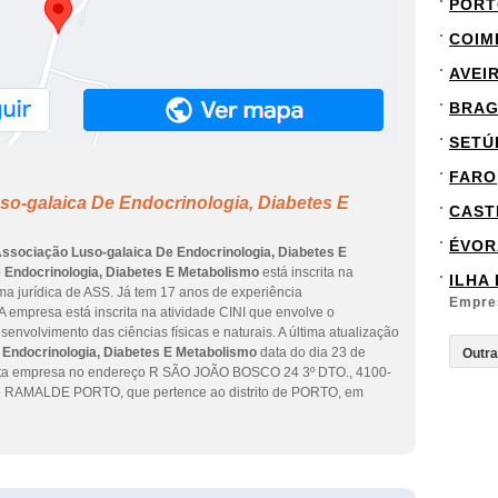
PORT
COIM
AVEI
BRA
SETÚ
FARO
so-galaica De Endocrinologia, Diabetes E
CAST
ÉVOR
ssociação Luso-galaica De Endocrinologia, Diabetes E
 Endocrinologia, Diabetes E Metabolismo
está inscrita na
ILHA
rma jurídica de ASS. Já tem 17 anos de experiência
Empre
 empresa está inscrita na atividade CINI que envolve o
envolvimento das ciências físicas e naturais. A última atualização
 Endocrinologia, Diabetes E Metabolismo
data do dia 23 de
esta empresa no endereço R SÃO JOÃO BOSCO 24 3º DTO., 4100-
 de RAMALDE PORTO, que pertence ao distrito de PORTO, em