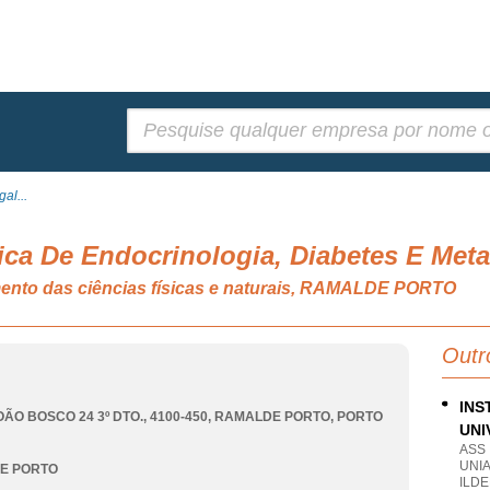
Pesquisar:
al...
ica De Endocrinologia, Diabetes E Met
mento das ciências físicas e naturais, RAMALDE PORTO
Outr
INS
ÃO BOSCO 24 3º DTO., 4100-450
,
RAMALDE PORTO
,
PORTO
UNI
ASS
UNI
E PORTO
ILDE