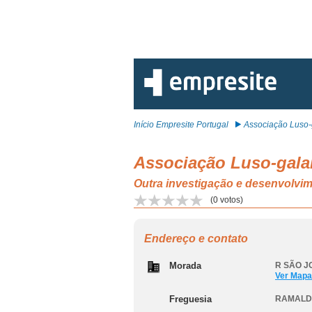
Início Empresite Portugal
Associação Luso-g
Associação Luso-gala
Outra investigação e desenvolvi
(
0
votos)
Endereço e contato
Morada
R SÃO JO
Ver Mapa
Freguesia
RAMALD