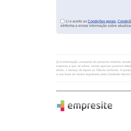
Li e aceito as
Condições gerais
,
Condiçõ
eInforma a enviar informação sobre atualiza
(1) A informação constante do presente relatório resul
empresa a que se refere, sendo apenas possível utilizá
efeito, o Serviço de Apoio ao Cliente eInforma. O pres
a sua base de dados legalizada pela Comissão Naciona