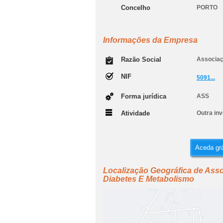
Concelho
PORTO
Informações da Empresa
Razão Social
Associaç
NIF
5091...
Forma jurídica
ASS
Atividade
Outra inv
Aceda grá
Localização Geográfica de Asso
Diabetes E Metabolismo