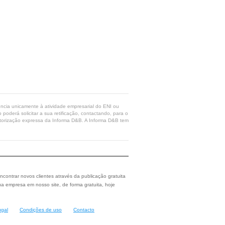
rência unicamente à atividade empresarial do ENI ou
poderá solicitar a sua retificação, contactando, para o
 autorização expressa da Informa D&B. A Informa D&B tem
ncontrar novos clientes através da publicação gratuita
a empresa em nosso site, de forma gratuita, hoje
ugal
Condições de uso
Contacto