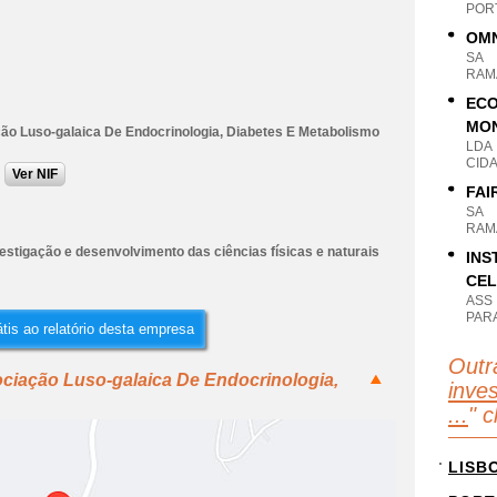
POR
OMN
SA
RAM
ECO
MON
ão Luso-galaica De Endocrinologia, Diabetes E Metabolismo
LDA
CIDA
Ver NIF
FAI
SA
RAM
estigação e desenvolvimento das ciências físicas e naturais
INS
CEL
ASS
PAR
tis ao relatório desta empresa
Outr
ciação Luso-galaica De Endocrinologia,
inve
...
" 
LISB