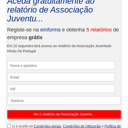
Aceda gratuitamente ao
relatório de Associação
Juventu...
Registe-se na
eInforma
e obtenha
5 relatórios
de
empresa
grátis
Em 10 segundos terá acesso ao relatório de Associação Juventude
Hindu De Portugal
Nome e apelidos
Email
NIF
Telefone
Li e aceito as
Condições gerais
,
Condições de Utilização
e
Política de