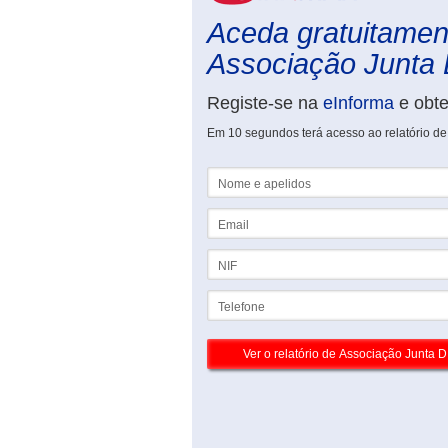
Aceda gratuitament
Associação Junta D
Registe-se na
eInforma
e obt
Em 10 segundos terá acesso ao relatório d
Nome e apelidos
Email
NIF
Telefone