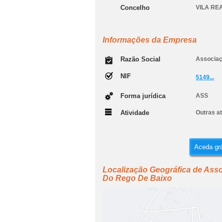
Concelho
VILA RE
Informações da Empresa
Razão Social
Associaç
NIF
5149...
Forma jurídica
ASS
Atividade
Outras at
Aceda grá
Localização Geográfica de Ass
Do Rego De Baixo