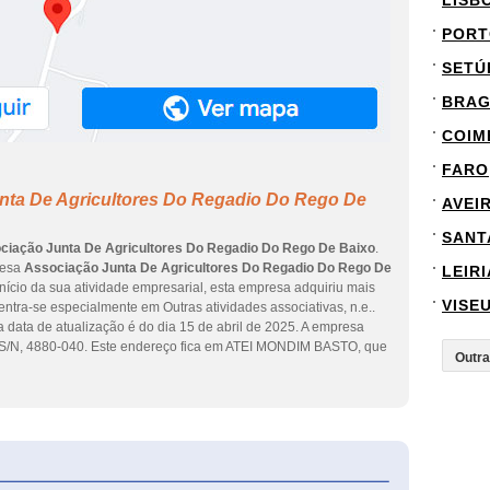
LISB
PORT
SETÚ
BRA
COIM
FARO
nta De Agricultores Do Regadio Do Rego De
AVEI
SANT
ciação Junta De Agricultores Do Regadio Do Rego De Baixo
.
resa
Associação Junta De Agricultores Do Regadio Do Rego De
LEIRI
nício da sua atividade empresarial, esta empresa adquiriu mais
VISE
entra-se especialmente em Outras atividades associativas, n.e..
 data de atualização é do dia 15 de abril de 2025. A empresa
/N, 4880-040. Este endereço fica em ATEI MONDIM BASTO, que
eInforma