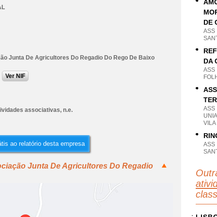
AMO
AL
MOR
DE 
ASS
SANT
REF
ão Junta De Agricultores Do Regadio Do Rego De Baixo
DA 
ASS
Ver NIF
FOLH
ASS
TER
ASS
ividades associativas, n.e.
UNI
VILA
RIN
tis ao relatório desta empresa
ASS
SANT
ociação Junta De Agricultores Do Regadio
Outr
ativi
clas