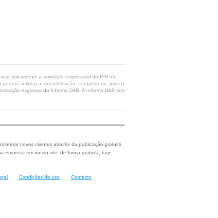
rência unicamente à atividade empresarial do ENI ou
poderá solicitar a sua retificação, contactando, para o
 autorização expressa da Informa D&B. A Informa D&B tem
ncontrar novos clientes através da publicação gratuita
a empresa em nosso site, de forma gratuita, hoje
ugal
Condições de uso
Contacto