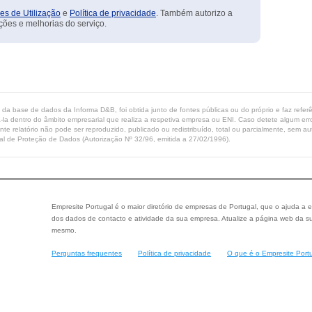
es de Utilização
e
Política de privacidade
. Também autorizo a
ções e melhorias do serviço.
ta da base de dados da Informa D&B, foi obtida junto de fontes públicas ou do próprio e faz refe
-la dentro do âmbito empresarial que realiza a respetiva empresa ou ENI. Caso detete algum erro 
ente relatório não pode ser reproduzido, publicado ou redistribuído, total ou parcialmente, sem
l de Proteção de Dados (Autorização Nº 32/96, emitida a 27/02/1996).
Empresite Portugal é o maior diretório de empresas de Portugal, que o ajuda a e
dos dados de contacto e atividade da sua empresa. Atualize a página web da su
mesmo.
Perguntas frequentes
Política de privacidade
O que é o Empresite Port