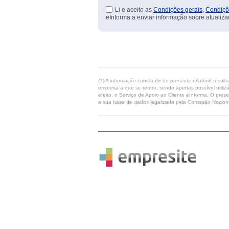
Li e aceito as
Condições gerais
,
Condiçõ
eInforma a enviar informação sobre atualiza
(1) A informação constante do presente relatório resul
empresa a que se refere, sendo apenas possível utilizá
efeito, o Serviço de Apoio ao Cliente eInforma. O pres
a sua base de dados legalizada pela Comissão Naciona