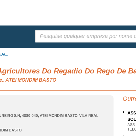
Pesquisar:
De...
Agricultores Do Regadio Do Rego De B
 n.e., ATEI MONDIM BASTO
Outr
ASS
REIRO S/N, 4880-040
,
ATEI MONDIM BASTO
,
VILA REAL
SO
ASS
TELO
NDIM BASTO