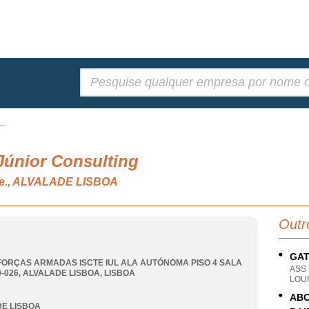
Pesquisar:
..
 Júnior Consulting
 n.e., ALVALADE LISBOA
Outr
GAT
FORÇAS ARMADAS ISCTE IUL ALA AUTÓNOMA PISO 4 SALA
ASS
9-026
,
ALVALADE LISBOA
,
LISBOA
LOU
ABC
E LISBOA