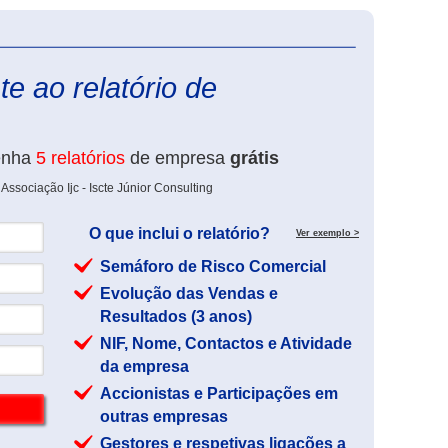
eInforma
e ao relatório de
.
enha
5 relatórios
de empresa
grátis
ssociação Ijc - Iscte Júnior Consulting
O que inclui o relatório?
Ver exemplo >
Semáforo de Risco Comercial
Evolução das Vendas e
Resultados (3 anos)
NIF, Nome, Contactos e Atividade
da empresa
Accionistas e Participações em
outras empresas
Gestores e respetivas ligações a