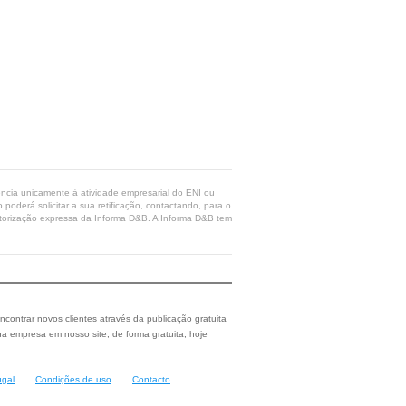
rência unicamente à atividade empresarial do ENI ou
poderá solicitar a sua retificação, contactando, para o
 autorização expressa da Informa D&B. A Informa D&B tem
ncontrar novos clientes através da publicação gratuita
a empresa em nosso site, de forma gratuita, hoje
ugal
Condições de uso
Contacto