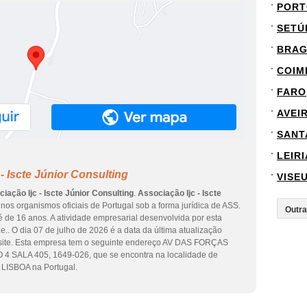
PORT
SETÚ
BRA
COIM
FARO
AVEI
SANT
LEIRI
- Iscte Júnior Consulting
VISE
iação Ijc - Iscte Júnior Consulting
.
Associação Ijc - Iscte
nos organismos oficiais de Portugal sob a forma jurídica de ASS.
 de 16 anos. A atividade empresarial desenvolvida por esta
e.. O dia 07 de julho de 2026 é a data da última atualização
site. Esta empresa tem o seguinte endereço AV DAS FORÇAS
SALA 405, 1649-026, que se encontra na localidade de
 LISBOA na Portugal.