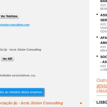
BAI
ASS
BENF
ASS
Ver Telefone
SER
ASS
ejuniorconsulting.com
UNI
ODIV
AFA
AMI
ASS
o Ijc - Iscte Júnior Consulting
MIN
SOC
Ver NIF
- A
ASS
LUMI
ividades associativas, n.e.
Outr
ativi
clas
tis ao relatório desta empresa
LISB
iação Ijc - Iscte Júnior Consulting