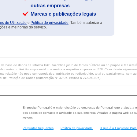
outras empresas
Marcas e publicações legais
es de Utilização
e
Política de privacidade
. Também autorizo a
ções e melhorias do serviço.
ta da base de dados da Informa D&B, foi obtida junto de fontes públicas ou do próprio e faz refe
-la dentro do âmbito empresarial que realiza a respetiva empresa ou ENI. Caso detete algum erro 
ente relatório não pode ser reproduzido, publicado ou redistribuído, total ou parcialmente, sem
l de Proteção de Dados (Autorização Nº 32/96, emitida a 27/02/1996).
Empresite Portugal é o maior diretório de empresas de Portugal, que o ajuda a e
dos dados de contacto e atividade da sua empresa. Atualize a página web da su
mesmo.
Perguntas frequentes
Política de privacidade
O que é o Empresite Port