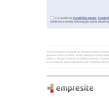
Li e aceito as
Condições gerais
,
Condiçõ
eInforma a enviar informação sobre atualiza
(1) A informação constante do presente relatório resul
empresa a que se refere, sendo apenas possível utilizá
efeito, o Serviço de Apoio ao Cliente eInforma. O pres
a sua base de dados legalizada pela Comissão Naciona