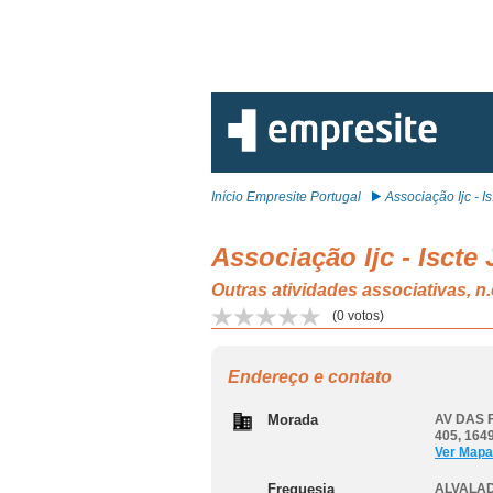
Início Empresite Portugal
Associação Ijc - Is.
Associação Ijc - Iscte
Outras atividades associativas,
(
0
votos)
Endereço e contato
Morada
AV DAS 
405, 164
Ver Mapa
Freguesia
ALVALAD