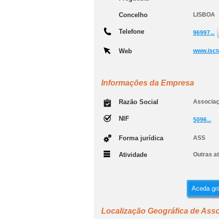
Concelho
LISBOA
Telefone
96997...
Web
www.isct
Informações da Empresa
Razão Social
Associaçã
NIF
5096...
Forma jurídica
ASS
Atividade
Outras at
Aceda grá
Localização Geográfica de Assoc