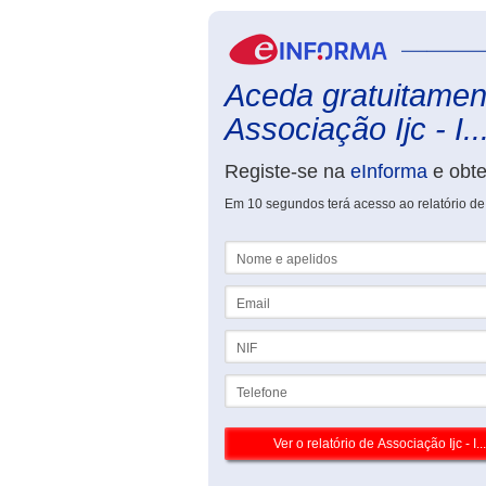
Aceda gratuitament
Associação Ijc - I..
Registe-se na
eInforma
e obt
Em 10 segundos terá acesso ao relatório de A
Nome e apelidos
Email
NIF
Telefone