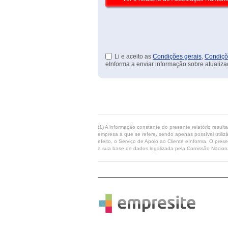
Li e aceito as
Condições gerais
,
Condiçõ
eInforma a enviar informação sobre atualiza
(1) A informação constante do presente relatório resul
empresa a que se refere, sendo apenas possível utilizá
efeito, o Serviço de Apoio ao Cliente eInforma. O pres
a sua base de dados legalizada pela Comissão Naciona