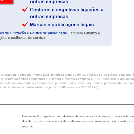
outras empresas
Gestores e respetivas ligações a
outras empresas
Marcas e publicações legais
es de Utilização
e
Política de privacidade
. Também autorizo a
ções e melhorias do serviço.
ta da base de dados da Informa D&B, foi obtida junto de fontes públicas ou do próprio e faz refe
-la dentro do âmbito empresarial que realiza a respetiva empresa ou ENI. Caso detete algum erro 
ente relatório não pode ser reproduzido, publicado ou redistribuído, total ou parcialmente, sem
l de Proteção de Dados (Autorização Nº 32/96, emitida a 27/02/1996).
Empresite Portugal é o maior diretório de empresas de Portugal, que o ajuda a e
dos dados de contacto e atividade da sua empresa. Atualize a página web da su
mesmo.