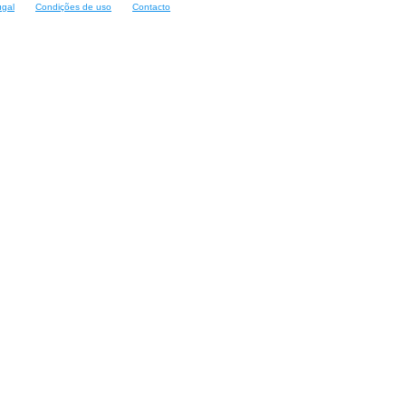
ugal
Condições de uso
Contacto