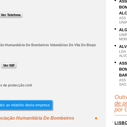
ASS
BOM
AL
Ver Telefone
ASS
UNI
ALG
UNI
MON
ão Humanitária De Bombeiros Voluntários De Vila Do Bispo
ALV
LDA
ALV
ASS
Ver NIF
BOM
BAR
ASS
SAO
s de protecção civil
Outr
de pr
tis ao relatório desta empresa
por 
ociação Humanitária De Bombeiros
LISB