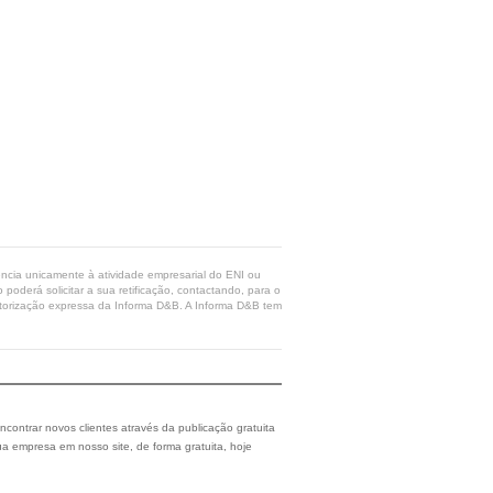
rência unicamente à atividade empresarial do ENI ou
poderá solicitar a sua retificação, contactando, para o
 autorização expressa da Informa D&B. A Informa D&B tem
ncontrar novos clientes através da publicação gratuita
a empresa em nosso site, de forma gratuita, hoje