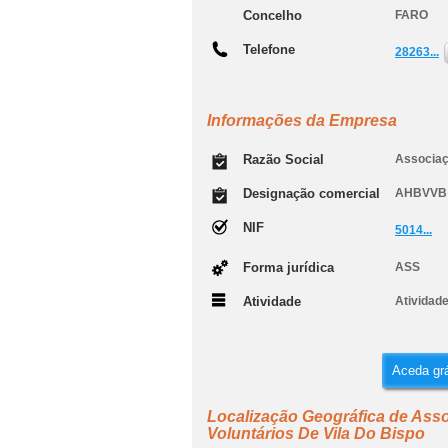
Concelho
FARO
Telefone
28263...
Informações da Empresa
Razão Social
Associaç
Designação comercial
AHBVVB
NIF
5014...
Forma jurídica
ASS
Atividade
Atividade
Aceda grá
Localização Geográfica de Ass
Voluntários De Vila Do Bispo