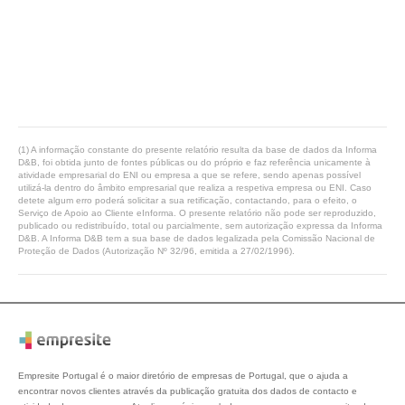
(1) A informação constante do presente relatório resulta da base de dados da Informa
D&B, foi obtida junto de fontes públicas ou do próprio e faz referência unicamente à
atividade empresarial do ENI ou empresa a que se refere, sendo apenas possível
utilizá-la dentro do âmbito empresarial que realiza a respetiva empresa ou ENI. Caso
detete algum erro poderá solicitar a sua retificação, contactando, para o efeito, o
Serviço de Apoio ao Cliente eInforma. O presente relatório não pode ser reproduzido,
publicado ou redistribuído, total ou parcialmente, sem autorização expressa da Informa
D&B. A Informa D&B tem a sua base de dados legalizada pela Comissão Nacional de
Proteção de Dados (Autorização Nº 32/96, emitida a 27/02/1996).
Empresite Portugal é o maior diretório de empresas de Portugal, que o ajuda a
encontrar novos clientes através da publicação gratuita dos dados de contacto e