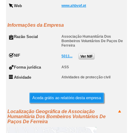
Web
www.ahbvpf.pt
Informações da Empresa
Razão Social
Associação Humanitária Dos
Bombeiros Voluntários De Paços De
Ferreira
NIF
5011...
Ver NIF
Forma jurídica
ASS
Atividade
Atividades de protecção civil
Aceda grátis ao relatório desta empresa
Localização Geográfica de Associação
Humanitária Dos Bombeiros Voluntários De
Paços De Ferreira